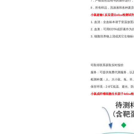
7．严格按照说明书的操作进行，
8．所有样品，洗涤液和各种废
小鼠超敏C反应蛋白elisa检测试
1. 血清：全血标本请于室温放置
2. 血浆：可用EDTA或肝素作为
3. 细胞培养物上清或其它生物标
司取得联系获取实时报价
服务：可提供免费代测服务，以
检测种属：人、大小鼠、兔、羊、
保存环境：2-8℃低温、避光、防
小鼠成纤维细胞生长因子4elisa