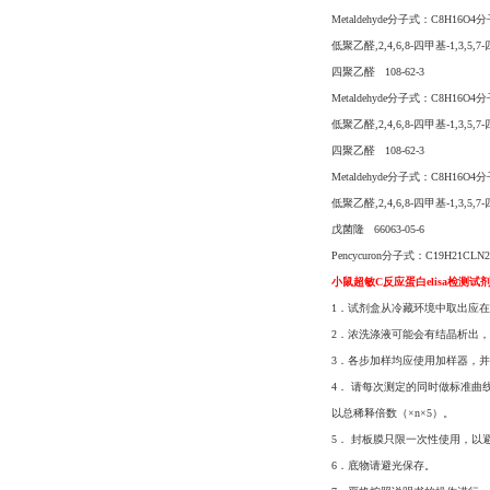
Metaldehyde分子式：C8H16O4分
低聚乙醛,2,4,6,8-四甲基-1,3,
四聚乙醛 108-62-3
Metaldehyde分子式：C8H16O4分
低聚乙醛,2,4,6,8-四甲基-1,3,
四聚乙醛 108-62-3
Metaldehyde分子式：C8H16O4分
低聚乙醛,2,4,6,8-四甲基-1,3,
戊菌隆 66063-05-6
Pencycuron分子式：C19H21CLN
小鼠超敏C反应蛋白elisa检测试
1．试剂盒从冷藏环境中取出应在
2．浓洗涤液可能会有结晶析出
3．各步加样均应使用加样器，并
4． 请每次测定的同时做标准曲
以总稀释倍数（×n×5）。
5． 封板膜只限一次性使用，以
6．底物请避光保存。