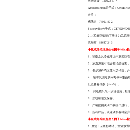
酰嘧磺隆 120923-37-7
Amidosulfuron分子式：C9H15N
备注：
稀禾定 74051-80-2
Sethoxydim分子式：C17H29NO
2-1-(乙氧亚氨基)丁基-5-2-(乙硫
烯唑醇 83657-24-3
小鼠成纤维细胞生长因子4elisa
1．试剂盒从冷藏环境中取出应在
2．浓洗涤液可能会有结晶析出
3．各步加样均应使用加样器，并
4． 请每次测定的同时做标准曲
以总稀释倍数（×n×5）。
5． 封板膜只限一次性使用，以
6．底物请避光保存。
7．严格按照说明书的操作进行，
8．所有样品，洗涤液和各种废
小鼠成纤维细胞生长因子4elisa
1. 血清：全血标本请于室温放置