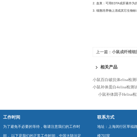
2. 血浆：可用EDTA或肝素作为
3. 细胞培养物上清或其它生物标
上一篇：
小鼠成纤维细胞
剂盒
相关产品
小鼠百白破抗体elisa检
小鼠补体蛋白4elisa检测
小鼠补体因子Helisa
工作时间
联系方式
为了避免不必要的等待，敬请注意我们的工作时
地址：上海闵行区莘福路
间 。以下是我们的正常工作时间，中国大陆法定
楼703室