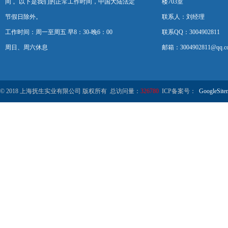
间 。以下是我们的正常工作时间，中国大陆法定
楼703室
节假日除外。
联系人：刘经理
工作时间：周一至周五 早8：30-晚6：00
联系QQ：3004902811
周日、周六休息
邮箱：3004902811@qq.c
© 2018 上海抚生实业有限公司 版权所有 总访问量：
326780
ICP备案号：
GoogleSite