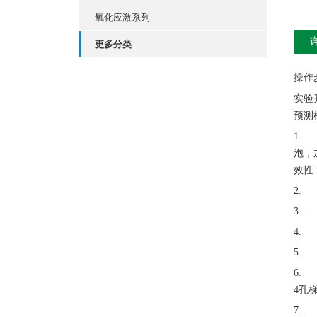
氧化应激系列
更多分类
操作
实验
预测
1.
泡，
效性
2.
3.
4.
5.
6.
4孔
7.