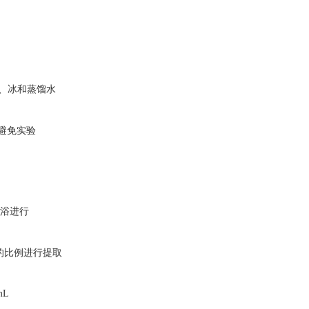
钵、冰和蒸馏水
避免实验
冰浴进行
。
0 的比例进行提取
mL