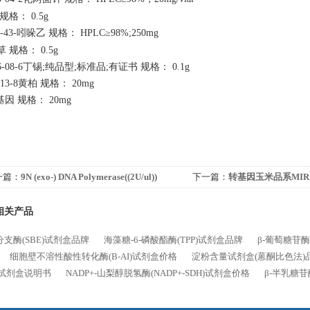
规格：
0.5g
51-43-吲哚乙 规格： HPLC≥98%;250mg
草
规格：
0.5g
56-08-6丁锡;纯品型;标准品;有证书 规格： 0.1g
3-13-8黄柏 规格： 20mg
基因 规格： 20mg
一篇：
9N (exo-) DNA Polymerase((2U/ul))
下一篇：
转基因玉米品系MIR
格
相关产品
支酶(SBE)试剂盒品牌
海藻糖-6-磷酸酯酶(TPP)试剂盒品牌
β-葡萄糖苷酶
细胞壁不溶性酸性转化酶(B-AI)试剂盒价格
淀粉含量试剂盒(蒽酮比色法)
)试剂盒说明书
NADP+-山梨醇脱氢酶(NADP+-SDH)试剂盒价格
β-半乳糖苷