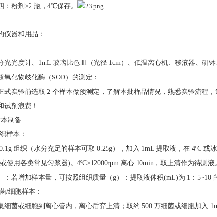
四：粉剂
×2 瓶，4℃保存。
的仪器和用品：
分光光度计、
1mL 玻璃比色皿（光径 1cm）、低温离心机、移液器、研
超氧化物歧化酶（
SOD）的测定：
正式实验前选取
2 个样本做预测定，了解本批样品情况，熟悉实验流程，
和试剂浪费！
样本制备
组织样本：
0.1g 组织（水分充足的样本可取 0.25g），加入 1mL 提取液，在 4ºC 或
(或使用各类常见匀浆器)。4ºC×12000rpm 离心 10min，取上清作为待测液
】：若增加样本量，可按照组织质量（
g）：提取液体积(mL)为 1：5~1
细菌/细胞样本：
集细菌或细胞到离心管内，离心后弃上清；取约
500 万细菌或细胞加入 1