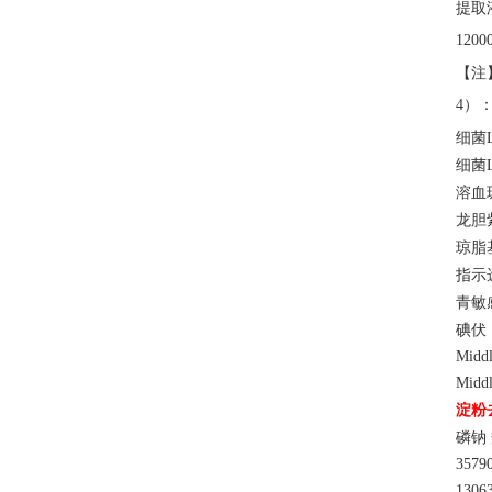
提取
120
【注
4）
细菌
细菌
溶血
龙胆
琼脂
指示
青敏
碘伏
Mid
Midd
淀粉
磷钠
3579
130