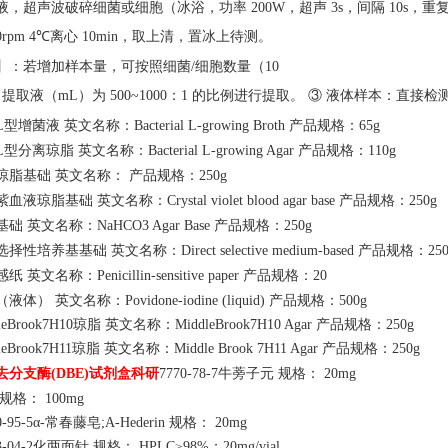
液，超声波破碎细菌或细胞（冰浴，功率
200W，超声 3s，间隔 10s，重复
00rpm 4℃离心 10min，取上清，置冰上待测。
】：若增加样本量，可按照细菌
/细胞数量（10
：提取液（mL）为 500~1000：1 的比例进行提取。 ③ 液体样本：直
L型增菌液 英文名称：Bacterial L-growing Broth 产品规格：65g
L型分离琼脂 英文名称：Bacterial L-growing Agar 产品规格：110g
琼脂基础
英文名称：
产品规格：
250g
紫血液琼脂基础
英文名称：
Crystal violet blood agar base 产品规格：250g
基础
英文名称：
NaHCO3 Agar Base 产品规格：250g
选择性培养基基础
英文名称：
Direct selective medium-based 产品规格：25
感纸
英文名称：
Penicillin-sensitive paper 产品规格：20
（液体）
英文名称：
Povidone-iodine (liquid) 产品规格：500g
dleBrook7H10琼脂 英文名称：MiddleBrook7H10 Agar 产品规格：250g
leBrook7H11琼脂 英文名称：Middle Brook 7H11 Agar 产品规格：250g
去分支酶
(DBE)试剂盒科研
7770-78-7牛蒡子元 规格： 20mg
规格：
100mg
0-95-5α-常春藤皂;A-Hederin 规格： 20mg
63-04-2化两面针 规格： HPLC≥98%；20mg/vial