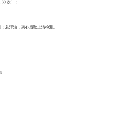
 30 次）；
接检测；若浑浊，离心后取上清检测。
0g