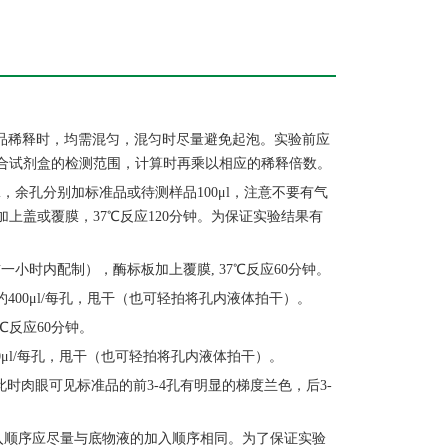
样品稀释时，均需混匀，混匀时尽量避免起泡。实验前应
合试剂盒的检测范围，计算时再乘以相应的稀释倍数。
，余孔分别加标准品或待测样品100μl，注意不要有气
上盖或覆膜，37℃反应120分钟。为保证实验结果有
一小时内配制），酶标板加上覆膜, 37℃反应60分钟。
400μl/每孔，甩干（也可轻拍将孔内液体拍干）。
℃反应60分钟。
0μl/每孔，甩干（也可轻拍将孔内液体拍干）。
此时肉眼可见标准品的前3-4孔有明显的梯度兰色，后3-
加入顺序应尽量与底物液的加入顺序相同。为了保证实验