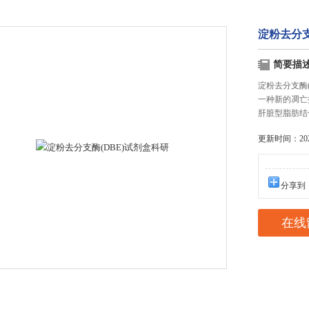
淀粉去分支
简要描
淀粉去分支酶(
一种新的凋亡
肝脏型脂肪结
更新时间：2025
分享到
在线