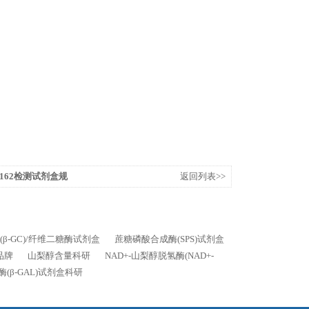
162检测试剂盒规
返回列表>>
(β-GC)/纤维二糖酶试剂盒
蔗糖磷酸合成酶(SPS)试剂盒
品牌
山梨醇含量科研
NAD+-山梨醇脱氢酶(NAD+-
酶(β-GAL)试剂盒科研