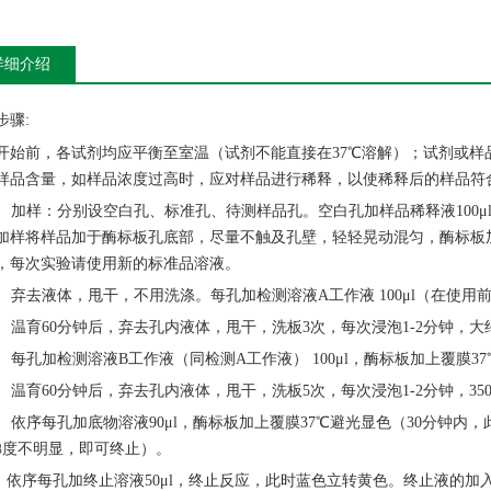
详细介绍
步骤
:
开始前，各试剂均应平衡至室温（试剂不能直接在
37℃溶解）；试剂或
样品含量，如样品浓度过高时，应对样品进行稀释，以使稀释后的样品符
 加样：分别设空白孔、标准孔、待测样品孔。空白孔加样品稀释液100μl
加样将样品加于酶标板孔底部，尽量不触及孔壁，轻轻晃动混匀，酶标板加
，每次实验请使用新的标准品溶液。
 弃去液体，甩干，不用洗涤。每孔加检测溶液A工作液 100μl（在使用前
 温育60分钟后，弃去孔内液体，甩干，洗板3次，每次浸泡1-2分钟，大约
 每孔加检测溶液B工作液（同检测A工作液） 100μl，酶标板加上覆膜37
 温育60分钟后，弃去孔内液体，甩干，洗板5次，每次浸泡1-2分钟，35
 依序每孔加底物溶液90μl，酶标板加上覆膜37℃避光显色（30分钟内，
梯度不明显，即可终止）。
 依序每孔加终止溶液50μl，终止反应，此时蓝色立转黄色。终止液的