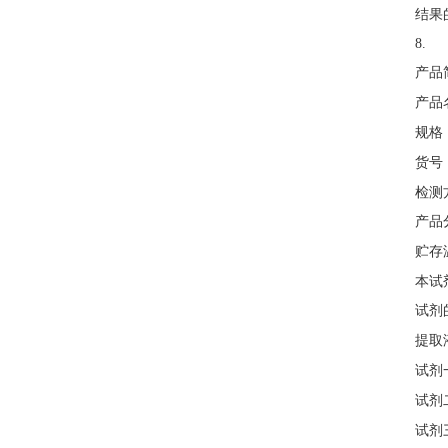
结果
8.
产品
产品
规格
货号
检测
产品
贮存
本试
试剂
提取
试剂
试剂
试剂