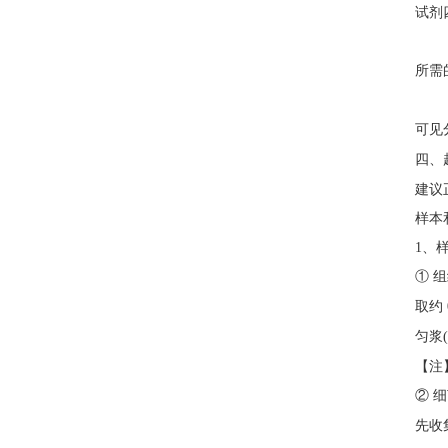
试剂
所需
可见
四、
建议
样本
1、
① 
取约
匀浆
【注
② 
先收