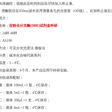
的准确性，底物反应时间到后应尽快加入终止液。
 用酶联仪在450nm波长依序测量各孔的光密度（OD值）。在加终止液
简介：
淀粉去分支酶
名称：
(DBE)试剂盒科研
：
24样 48样
：
AS190
方法：可见分光光度法
微板法
分类：碳水化合物代谢系列
温度：
2～8℃。
剂盒保质期：
6个月。
本产品仅用于科研实验
。
的组成和配制：
液：液体
100mL×1 瓶，4℃保存；
一：液体
5mL×1 瓶，4℃保存；
二：液体
200μL×1 支，4℃保存；
三：液体
4mL×1 瓶，4℃保存；