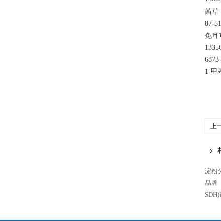
茜草
87-
兔耳
133
687
1-甲
上
淀粉分
品牌
SDH