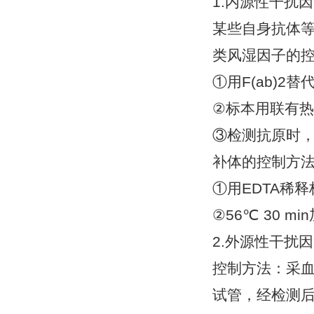
1.内源性干扰
某些自身抗体
类风湿因子的
①用F(ab)2替
②标本用联有热
③检测抗原时，
补体的控制方
①用EDTA稀
②56℃ 30 m
2.外源性干扰
控制方法：采
试管，经检测