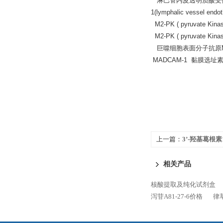
淋巴管内皮透明质酸受体抗原LYVE
1(lymphalic vessel endoth
M2-PK ( pyruvate Ki
M2-PK ( pyruvate Ki
巨噬细胞表面分子抗原Mac-1 
MADCAM-1 黏膜选址素
上一篇：
3’-羟基葛根素1
相关产品
核酸提取及纯化试剂盒
泻苷A81-27-6价格
律草