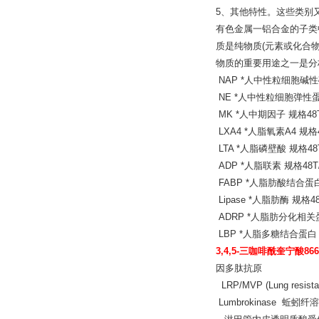
5、其他特性。这些类别
有色金属一铝合金的子类
质是纯物质(元素或化合
物质的重要用途之一是分
NAP *人中性粒细胞碱性磷
NE *人中性粒细胞弹性蛋白
MK *人中期因子 规格48T
LXA4 *人脂氧素A4 规格4
LTA *人脂磷壁酸 规格48T
ADP *人脂联素 规格48T/
FABP *人脂肪酸结合蛋白 
Lipase *人脂肪酶 规格48
ADRP *人脂肪分化相关蛋
LBP *人脂多糖结合蛋白 规
3,4,5-三咖啡酰奎宁酸866
因多肽抗原
LRP/MVP (Lung resista
Lumbrokinase 蚯蚓纤