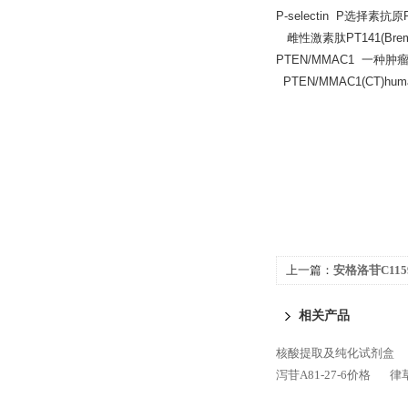
P-selectin P选择素抗原
雌性激素肽PT141(Bremela
PTEN/MMAC1 一种肿
PTEN/MMAC1(CT)huma
上一篇：
安格洛苷C1159
相关产品
核酸提取及纯化试剂盒
泻苷A81-27-6价格
律草