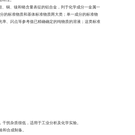
面特性。
硅、铜、镍和铬含量表征的铝合金，列于化学成分一金属一
分的标准物质和基体标准物质两大类；单一成分的标准物
吸光率、闪点等参考值已精确确定的纯物质的溶液；这类标准
高，干扰杂质很低，适用于工业分析及化学实验。
实验和合成制备。