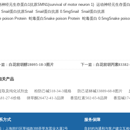
元生存蛋白1抗原SMN1(survival of motor neuron 1) 运动神经元生存蛋白1抗原 0.
l Snail蛋白抗原Snail Snail蛋白抗原 0.5mgSnail Snail蛋白抗原
e poison Protein 蛇毒蛋白Snake poison Protein 蛇毒蛋白 0.5mgSnake poi
一篇：
白花前胡醇28095-18-3图片
下一篇：
白花前胡丙素83382-
相关产品
提取及纯化试剂盒
粉防己碱518-34-3规格
防己诺林碱33889-68-8图片
81-27-6价格
律草酮26472-41-3品牌
番茄红素502-65-8品牌
番茄碱174
系方式
服务保障
址：上海闵行区莘福路388弄莘东置业大厦2号
良好的沟通和与客户建立互相