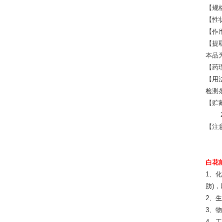
【规格
【性
【作
【提
本品为
【药
【用
检测条
【贮
2-
【注
白花前
1、
肪)
2、
3、