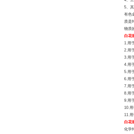
4、
5、
有色
质是
物质
白花前
1.
2.
3.
4.
5.
6.
7.
8.
9.
10
11
白花前
化学