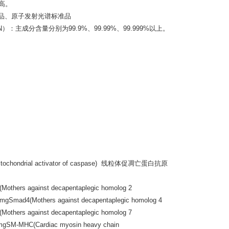
量高。
准品、原子发射光谱标准品
主成分含量分别为99.9%、99.99%、99.999%以上。
hondrial activator of caspase) 线粒体促凋亡蛋白抗原
others against decapentaplegic homolog 2
Smad4(Mothers against decapentaplegic homolog 4
others against decapentaplegic homolog 7
MHC(Cardiac myosin heavy chain