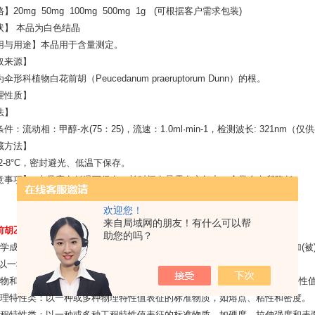
】20mg 50mg 100mg 500mg 1g (可根据客户需求包装)
状】 本品为白色结晶
用与用途】本品用于含量测定。
取来源】
伞形科植物白花前胡（Peucedanum praeruptorum Dunn）的根。
理性质】
法】
件：流动相：甲醇-水(75：25)，流速：1.0ml·min-1，检测波长: 321nm（仅
藏方法】
8°C，密封避光、低温下保存。
意事项】 本品应在低温下保存，长时间在暴露在空气中，含量会有所降低。
欢迎您！
来自局域网的朋友！有什么可以帮
胡乙素81740-07-0规格
标准物质的特性分为五大类：
助您的吗？
化学成分类：标准物质，纯的化合物或是有代表性的基体样品，天然的或添加(被
，以一种或多种化学或物理化学特性值表征。
生物和临床特性类：与目录A相似的标准物质，但以一种或多种生化或临床特性
物理特性类：以一种或多种物理特性值表征的标准物质，如熔点、粘性和密度。