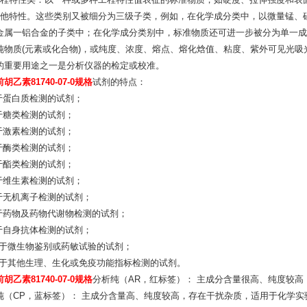
工程特性类：以一种或多种工程特性值表征的标准物质，如硬度、拉伸强度和表
其他特性。这些类别又被细分为三级子类，例如，在化学成分类中，以微量锰、
金属一铝合金的子类中；在化学成分类别中，标准物质还可进一步被分为单一成
纯物质(元素或化合物)，或纯度、浓度、熔点、熔化焓值、粘度、紫外可见光
的重要用途之一是分析仪器的检定或校准。
胡乙素81740-07-0规格
试剂的特点：
用于蛋白质检测的试剂；
用于糖类检测的试剂；
用于激素检测的试剂；
用于酶类检测的试剂；
用于酯类检测的试剂；
用于维生素检测的试剂；
用于无机离子检测的试剂；
用于药物及药物代谢物检测的试剂；
用于自身抗体检测的试剂；
.用于微生物鉴别或药敏试验的试剂；
.用于其他生理、生化或免疫功能指标检测的试剂。
胡乙素81740-07-0规格
分析纯（AR，红标签）： 主成分含量很高、纯度较
纯（CP，蓝标签）： 主成分含量高、纯度较高，存在干扰杂质，适用于化学