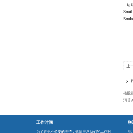
运动神经
Snai
Snak
上
核酸
泻苷A
工作时间
联
为了避免不必要的等待，敬请注意我们的工作时
地