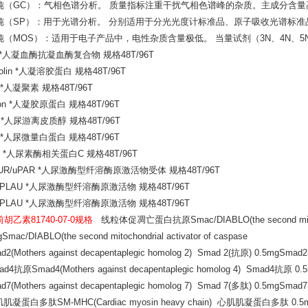
纯（GC）：气相色谱分析。 质量指标注重干扰气相色谱峰的杂质。主成分含
纯（SP）：用于光谱分析。 分别适用于分光光度计标准品、原子吸收光谱标
（MOS）：适用于电子产品中，电性杂质含量极低。 当量试剂（3N、4N、5N）：
 *人凝血酶抗凝血酶复合物 规格48T/96T
solin *人凝溶胶蛋白 规格48T/96T
 *人凝聚素 规格48T/96T
son *人凝胶原蛋白 规格48T/96T
 *人尿游离皮质醇 规格48T/96T
 *人尿微量白蛋白 规格48T/96T
C *人尿素酶相关蛋白C 规格48T/96T
UR/uPAR *人尿激酶型纤溶酶原激活物受体 规格48T/96T
/PLAU *人尿激酶型纤溶酶原激活物 规格48T/96T
/PLAU *人尿激酶型纤溶酶原激活物 规格48T/96T
胡乙素81740-07-0规格
线粒体促凋亡蛋白抗原Smac/DIABLO(the second mitoc
Smac/DIABLO(the second mitochondrial activator of caspase
(Mothers against decapentaplegic homolog 2) Smad 2(抗原) 0.5mgSmad2(M
4抗原Smad4(Mothers against decapentaplegic homolog 4) Smad4抗原 0.5mg
(Mothers against decapentaplegic homolog 7) Smad 7(多肽) 0.5mgSmad7(M
蛋白多肽SM-MHC(Cardiac myosin heavy chain) 心肌肌凝蛋白多肽 0.5mgSM-