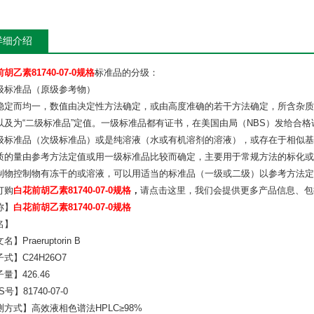
详细介绍
胡乙素81740-07-0规格
标准品的分级：
级标准品（原级参考物）
稳定而均一，数值由决定性方法确定，或由高度准确的若干方法确定，所含杂质
以及为“二级标准品”定值。一级标准品都有证书，在美国由局（NBS）发给合
级标准品（次级标准品）或是纯溶液（水或有机溶剂的溶液），或存在于相似基
质的量由参考方法定值或用一级标准品比较而确定，主要用于常规方法的标化或
制物控制物有冻干的或溶液，可以用适当的标准品（一级或二级）以参考方法定
订购
白花前胡乙素81740-07-0规格
，
请点击这里，我们会提供更多产品信息、包
称】
白花前胡乙素81740-07-0规格
名】
】Praeruptorin B
式】C24H26O7
量】426.46
号】81740-07-0
测方式】高效液相色谱法HPLC≥98%