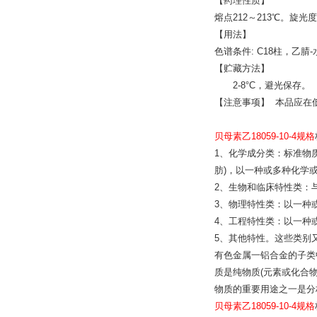
【药理性质】
熔点212～213℃。旋光
【用法】
色谱条件: C18柱，乙腈
【贮藏方法】
2-8°C，避光保存。
【注意事项】 本品应在
贝母素乙18059-10-4规格
1、化学成分类：标准物
肪)，以一种或多种化学
2、生物和临床特性类：
3、物理特性类：以一种
4、工程特性类：以一种
5、其他特性。这些类别
有色金属一铝合金的子类
质是纯物质(元素或化合
物质的重要用途之一是分
贝母素乙18059-10-4规格