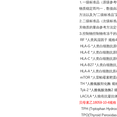
⒈一级标准品（原级参考
物质稳定而均一，数值由
方法以及为“二级标准品
⒉二级标准品（次级标准
关物质的量由参考方法定
⒊控制物控制物有冻干的
RF *人类风湿因子 规格48
HLA-G *人类白细胞抗原G
HLA-E *人类白细胞抗原E
HLA-C *人类白细胞抗原C
HLA-B27 *人类白细胞抗原
HLA-A *人类白细胞抗原A
mTOR *人雷帕霉素靶蛋白
TH *人酪氨酸羟化酶 规格4
Tyk-2 *人酪氨酸激酶2 规
LAC/LA *人狼疮抗凝抗体 
贝母素乙18059-10-4规格
TPH (Trptophan Hydr
TPO(Thyroid Peroxid