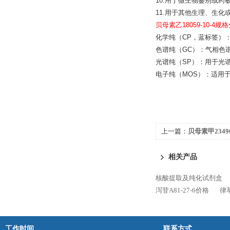
10.用于微生物鉴别或药
11.用于其他生理、生
贝母素乙18059-10-4规格
化学纯（CP，蓝标签）
色谱纯（GC）：气相色
光谱纯（SP）：用于光
电子纯（MOS）：适用于电
上一篇：
贝母素甲23496
相关产品
核酸提取及纯化试剂盒
泻苷A81-27-6价格
律草
工作时间
联系方式