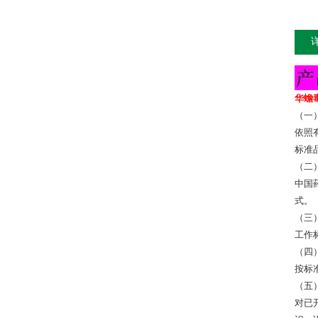
华蟾毒
（一
依照
标准
（二
中国
式。
（三
工作
（四
按标
（五
对已