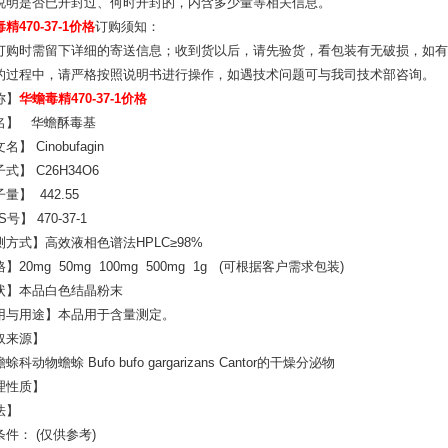
说明是否已开封过、何时开封的，内含多少量等相关信息。
精470-37-1价格
订购须知：
订购时需留下详细的寄送信息；收到货以后，请先验货，看包装有无破损，如有
的过程中，请严格按照说明书进行操作，如遇技术问题可与我司技术部咨询。
称】
华蟾毒精470-37-1价格
名】 华蟾酥毒基
】 Cinobufagin
式】 C26H34O6
量】 442.55
号】 470-37-1
测方式】高效液相色谱法HPLC≥98%
】20mg 50mg 100mg 500mg 1g (可根据客户需求包装)
状】本品白色结晶粉末
用与用途】本品用于含量测定。
取来源】
蜍科动物蟾蜍 Bufo bufo gargarizans Cantor的干燥分泌物
理性质】
法】
件： (仅供参考)