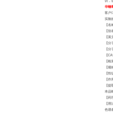
识，
华蟾毒
客户
实验
【名
【别
【英文名
【分子
【分子
【CAS
【检
【规格
【性
【作
【提
本品蟾
【药
【用
色谱条