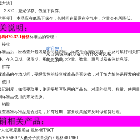
藏方法】
8°C，避光保存、低温下保存。
意事项】 本品应在低温下保存，长时间在暴露在空气中，含量会有所降低。
精470-37-1价格
标准品的管理：
）接收
欢迎您！
标准品后，应检查外包装是否完好密封，标签是否清晰完整，并及时填好相关贮
来自局域网的朋友！有什么可以帮
件、存入日期、保质期、规格、批号、含量、数量、瓶号以及备注信息等。
助您的吗？
）贮存
标准品的存放期间，要经常性的核查标准品是否失效，对于怕光怕热易挥发的标
）使用
登记制度，如需要取用，则需要填写取用的产品名、对应的批号、数量、使用目
到标准品使用的来龙去脉。
）销毁
检查基准标准品是否过期，如有过期，需要收集起来及时做销货处理。
 *人低密度脂蛋白 规格48T/96T
7/PSMB9 *人低分子质量蛋白7 规格48T/96T