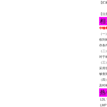
【贮
2-
【注
华蟾毒
（一
收到
存条
（二
对于
（三
采用
够查
（四
及时
LDL
LMP