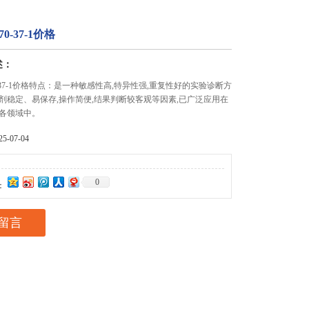
0-37-1价格
述：
-37-1价格特点：是一种敏感性高,特异性强,重复性好的实验诊断方
剂稳定、易保存,操作简便,结果判断较客观等因素,已广泛应用在
各领域中。
-07-04
0
：
留言