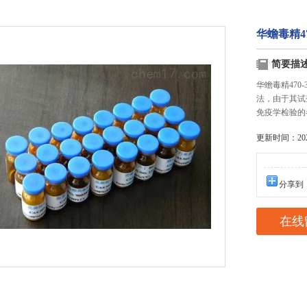
华蟾毒精47
简要描
华蟾毒精470
法，由于其试
免疫学检验的
更新时间：2025
分享到
在线