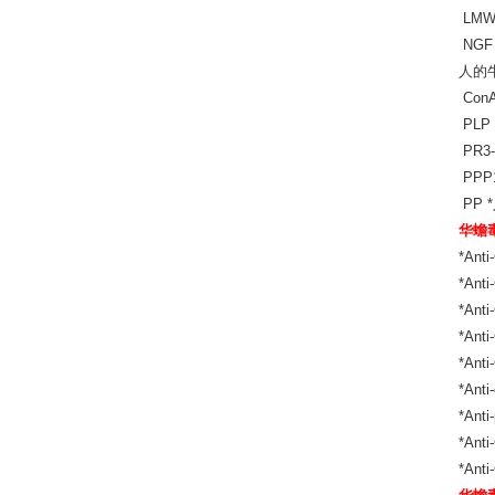
LMW
NGF
人的牛
Con
PLP
PR3
PPP
PP 
华蟾毒
*An
*An
*An
*An
*An
*Ant
*An
*An
*An