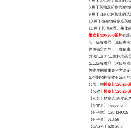
7.用于无机离子检测的试
8.用于药物及药物代谢
9.用于自身抗体检测的试
10.用于微生物鉴别或药
11.用于其他生理、生
橙皮苷520-26-3图片
标准
⒈一级标准品（原级参考
物质稳定而均一，数值由
方法以及为“二级标准品
⒉二级标准品（次级标准
关物质的量由参考方法定
⒊控制物控制物有冻干的
如需订购
橙皮苷520-26-
【名称】
橙皮苷520-26-
【别名】桔皮甙;陈皮甙;
【英文名】Hesperidin
【分子式】C28H34O15
【分子量】610.56
【CAS号】520-26-3