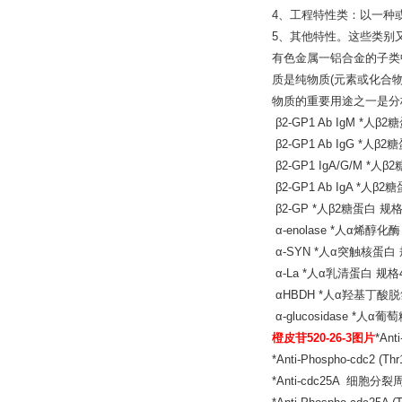
4、工程特性类：以一种
5、其他特性。这些类别
有色金属一铝合金的子类
质是纯物质(元素或化合
物质的重要用途之一是分
β2-GP1 Ab IgM *人β
β2-GP1 Ab IgG *人β
β2-GP1 IgA/G/M *人β
β2-GP1 Ab IgA *人β2
β2-GP *人β2糖蛋白 规格4
α-enolase *人α烯醇化酶
α-SYN *人α突触核蛋白 规
α-La *人α乳清蛋白 规格4
αHBDH *人α羟基丁酸脱氢
α-glucosidase *人α
橙皮苷520-26-3图片
*An
*Anti-Phospho-cdc
*Anti-cdc25A 细胞分