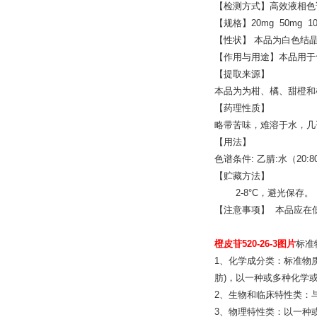
【检测方式】高效液相色谱
【规格】20mg 50mg 1
【性状】 本品为白色结
【作用与用途】本品用于
【提取来源】
本品为为柑、橘、甜橙和
【药理性质】
略带苦味，难溶于水，几
【用法】
色谱条件: 乙腈:水（20:8
【贮藏方法】
2-8°C，避光保存。
【注意事项】 本品应在
橙皮苷520-26-3图片
标准
1、化学成分类：标准物
肪)，以一种或多种化学
2、生物和临床特性类：
3、物理特性类：以一种