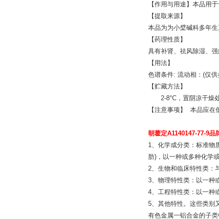
【作用与用途】本品用于
【提取来源】
本品为为小檗碱科多年生直立草本
【药理性质】
具有补肾、祛风除湿、强
【用法】
色谱条件: 流动相：(仅供
【贮藏方法】
2-8°C，置阴凉干燥
【注意事项】 本品应在
朝藿定A1140147-77-9品
1、化学成分类：标准物
肪)，以一种或多种化学
2、生物和临床特性类：
3、物理特性类：以一种
4、工程特性类：以一种
5、其他特性。这些类别
有色金属一铝合金的子类