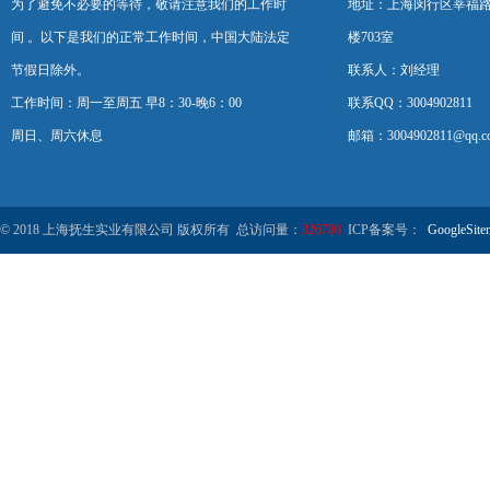
为了避免不必要的等待，敬请注意我们的工作时
地址：上海闵行区莘福路
间 。以下是我们的正常工作时间，中国大陆法定
楼703室
节假日除外。
联系人：刘经理
工作时间：周一至周五 早8：30-晚6：00
联系QQ：3004902811
周日、周六休息
邮箱：3004902811@qq.c
© 2018 上海抚生实业有限公司 版权所有 总访问量：
326780
ICP备案号：
GoogleSite