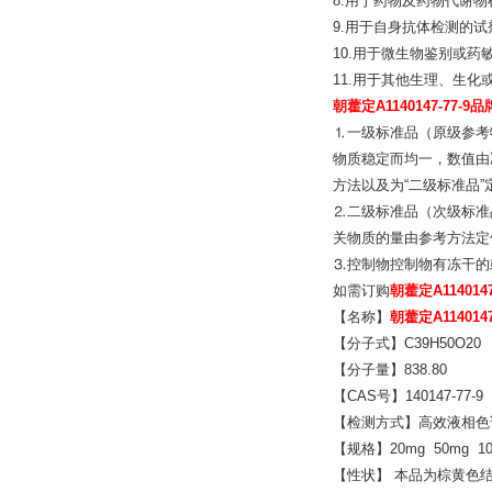
8.用于药物及药物代谢
9.用于自身抗体检测的试
10.用于微生物鉴别或药
11.用于其他生理、生
朝藿定A1140147-77-9品
⒈一级标准品（原级参考
物质稳定而均一，数值由
方法以及为“二级标准品
⒉二级标准品（次级标准
关物质的量由参考方法定
⒊控制物控制物有冻干的
如需订购
朝藿定A1140147
【名称】
朝藿定A1140147
【分子式】C39H50O20
【分子量】838.80
【CAS号】140147-77-9
【检测方式】高效液相色谱
【规格】20mg 50mg 1
【性状】 本品为棕黄色