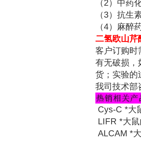
（2）中药
（3）抗生
（4）麻醉
二氢欧山芹醇
客户订购时
有无破损，
货；实验的
我司技术部
Cys-C *
LIFR *大
ALCAM 