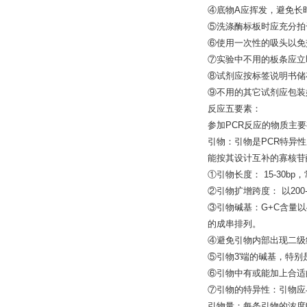
④底物A应挥发，避免长
⑤洗涤酶标板时应充分拍
⑥使用一次性的吸头以免
⑦实验中不用的板条应立
⑧试剂应按标签说明书储
⑨不用的其它试剂应包装
反应五要素：
参加PCR反应的物质主要
引物：引物是PCR特异性
能按其设计互补的寡核苷
①引物长度： 15-30bp
②引物扩增跨度： 以200
③引物碱基：G+C含量以
的成串排列。
④避免引物内部出现二级
⑤引物3'端的碱基，特
⑥引物中有或能加上合适
⑦引物的特异性：引物应
引物量：每条引物的浓度0