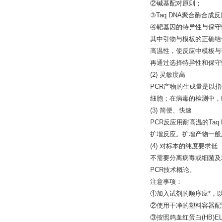
②碱基配对原则；
③Taq DNA聚合酶合成
④靶基因的特异性与保守
其中引物与模板的正确结
高温性，使反应中模板与
再通过选择特异性和保守
(2) 灵敏度高
PCR产物的生成量是以指数
细胞；在病毒的检测中，P
(3) 简便、快速
PCR反应用耐高温的Ta
扩增反应。扩增产物一般
(4) 对标本的纯度要求低
不需要分离病毒或细菌及
PCR技术概论。
注意事项：
①加入试剂的顺序应*，
②使用干净的塑料容器配
③按照鸡血红蛋白(HB)