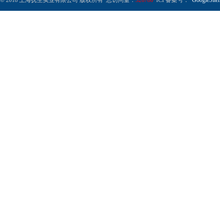
© 2018 上海抚生实业有限公司 版权所有 总访问量：
326780
ICP备案号：
GoogleSite