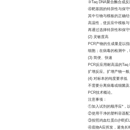
③Taq DNA聚合酶合成
④靶基因的特异性与保守
其中引物与模板的正确结
高温性，使反应中模板与
再通过选择特异性和保守
(2) 灵敏度高
PCR产物的生成量是以指数
细胞；在病毒的检测中，P
(3) 简便、快速
PCR反应用耐高温的Ta
扩增反应。扩增产物一般
(4) 对标本的纯度要求低
不需要分离病毒或细菌及
PCR技术概论。
注意事项：
①加入试剂的顺序应*，
②使用干净的塑料容器配
③按照鸡血红蛋白(HB)
④底物A应挥发，避免长