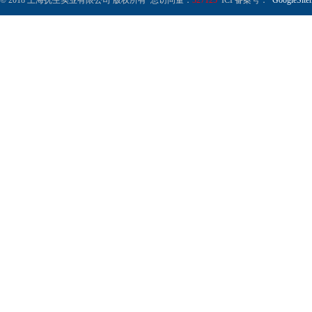
© 2018 上海抚生实业有限公司 版权所有 总访问量：
327125
ICP备案号：
GoogleSite