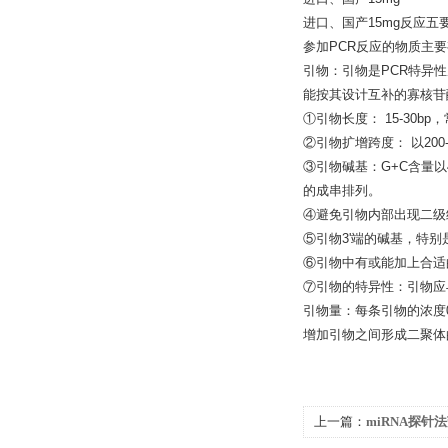
进口、国产15mg反应五
参加PCR反应的物质主要
引物：引物是PCR特异性
能按其设计互补的寡核苷
①引物长度： 15-30bp
②引物扩增跨度： 以200
③引物碱基：G+C含量以
的成串排列。
④避免引物内部出现二级
⑤引物3'端的碱基，特
⑥引物中有或能加上合适
⑦引物的特异性：引物应
引物量：每条引物的浓度0
增加引物之间形成二聚体
上一篇：
miRNA探针