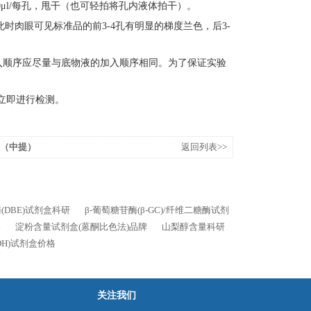
0μl/每孔，甩干（也可轻拍将孔内液体拍干）。
此时肉眼可见标准品的前3-4孔有明显的梯度兰色，后3-
加入顺序应尽量与底物液的加入顺序相同。为了保证实验
后立即进行检测。
盒（中提）
返回列表>>
(DBE)试剂盒科研
β-葡萄糖苷酶(β-GC)/纤维二糖酶试剂
格
淀粉含量试剂盒(蒽酮比色法)品牌
山梨醇含量科研
SDH)试剂盒价格
关注我们