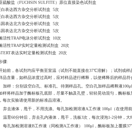
亚硫酸盐（
FUCHSIN SULFITE）原位直接染色试剂盒
6蛋白表达西方杂交分析试剂盒 5次
1蛋白表达西方杂交分析试剂盒 5次
6基因表达北方杂交分析试剂盒 5次
1基因表达北方杂交分析试剂盒 5次
酶活性
TRAP电泳分析试剂盒 10次
酶活性
TRAP实时定量检测试剂盒 20次
hTERT表达实时定量检测试剂盒 20次
步骤
:
开始前，各试剂均应平衡至室温（试剂不能直接在
37℃溶解）；试剂或
样品含量，如样品浓度过高时，应对样品进行稀释，以使稀释后的样品符
 加样：分别设空白孔、标准孔、待测样品孔。空白孔加样品稀释液100μl
加样将样品加于酶标板孔底部，尽量不触及孔壁，轻轻晃动混匀，酶标板加
，每次实验请使用新的标准品溶液。
 弃去液体，甩干，不用洗涤。每孔加检测溶液A工作液 100μl（在使用前
 温育60分钟后，弃去孔内液体，甩干，洗板3次，每次浸泡1-2分钟，大约
 每孔加检测溶液B工作液（同检测A工作液） 100μl，酶标板加上覆膜37