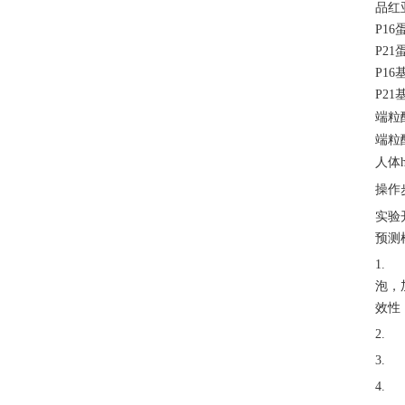
品红
P1
P2
P1
P2
端粒
端粒
人体
操作
实验
预测
1.
泡，
效性
2.
3.
4.