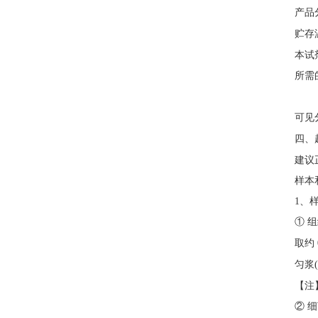
产品
贮存
本试
所需
可见
四、
建议
样本
1、
① 
取约
匀浆
【注
② 