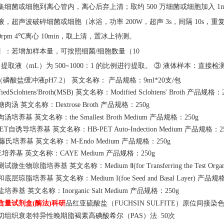
集细菌或细胞到离心管内，离心后弃上清；取约
500 万细菌或细胞加入 1
液，超声波破碎细菌或细胞（冰浴，功率
200W，超声 3s，间隔 10s，重复
00rpm 4℃离心 10min，取上清，置冰上待测。
】：若增加样本量，可按照细菌
/细胞数量（10
：提取液（mL）为 500~1000：1 的比例进行提取。 ③ 液体样本：直
（磷酸盐缓冲液pH7.2） 英文名称： 产品规格：9ml*20支/包
fiedSclohtens'Broth(MSB) 英文名称：Modified Sclohtens' Broth 产品规格：
糖肉汤
英文名称：
Dextrose Broth 产品规格：250g
肉汤培养基
英文名称：
the Smallest Broth Medium 产品规格：250g
PET自诱导培养基 英文名称：HB-PET Auto-Indection Medium 产品规格：2
藤氏培养基 英文名称：M-Endo Medium 产品规格：250g
E培养基 英文名称：CAYE Medium 产品规格：250g
测试微生物琼脂培养基
英文名称：
Medium Ⅱ(for Transferring the Test
和底层琼脂培养基
英文名称：
Medium I(foe Seed and Basal Layer) 产品
盐培养基
英文名称：
Inorganic Salt Medium 产品规格：250g
含量试剂盒
品红亚硫酸盐（
(酶法)科研
FUCHSIN SULFITE）原位间接
切组织衰老特异性晚期脂褐素高碘酸希尔（
PAS）法 50次