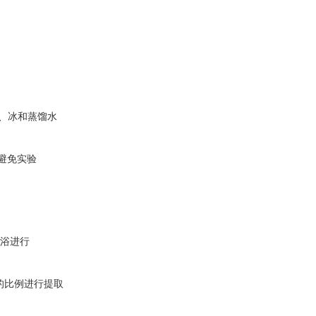
钵、冰和蒸馏水
避免实验
冰浴进行
。
0 的比例进行提取