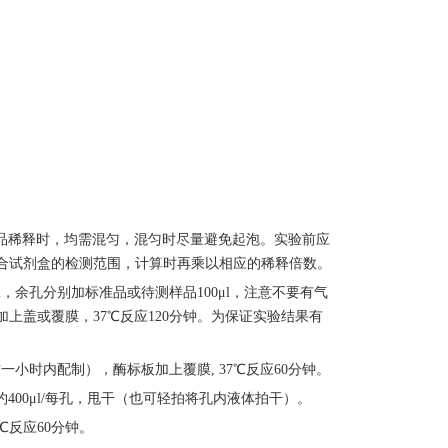
样品稀释时，均需混匀，混匀时尽量避免起泡。实验前应
合试剂盒的检测范围，计算时再乘以相应的稀释倍数。
，余孔分别加标准品或待测样品100μl，注意不要有气
上盖或覆膜，37℃反应120分钟。为保证实验结果有
一小时内配制），酶标板加上覆膜, 37℃反应60分钟。
400μl/每孔，甩干（也可轻拍将孔内液体拍干）。
℃反应60分钟。