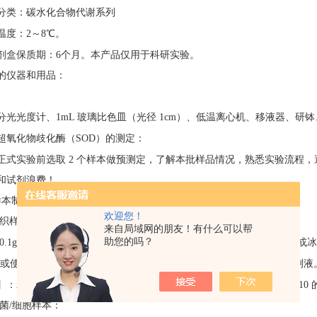
分类：碳水化合物代谢系列
温度：
2～8℃。
剂盒保质期：
6个月。
本产品仅用于科研实验
。
的仪器和用品：
分光光度计、
1mL 玻璃比色皿（光径 1cm）、低温离心机、移液器、研
超氧化物歧化酶（
SOD）的测定：
正式实验前选取
2 个样本做预测定，了解本批样品情况，熟悉实验流程，
和试剂浪费！
样本制备
欢迎您！
组织样本：
来自局域网的朋友！有什么可以帮
助您的吗？
0.1g 组织（水分充足的样本可取 0.25g），加入 1mL 提取液，在 4ºC 或
(或使用各类常见匀浆器)。4ºC×12000rpm 离心 10min，取上清作为待测液
】：若增加样本量，可按照组织质量（
g）：提取液体积(mL)为 1：5~1
细菌/细胞样本：