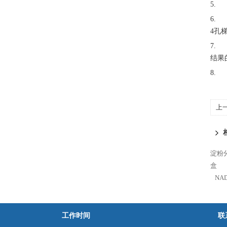
5.
6.
4孔
7.
结果
8.
上
淀粉分
盒
NA
工作时间
联