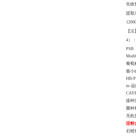
先收
提取
120
【注
4）
PSB
Modi
葡萄
最小
HB-
m-远
CAY
接种
菌种
无机
淀粉
石蜡