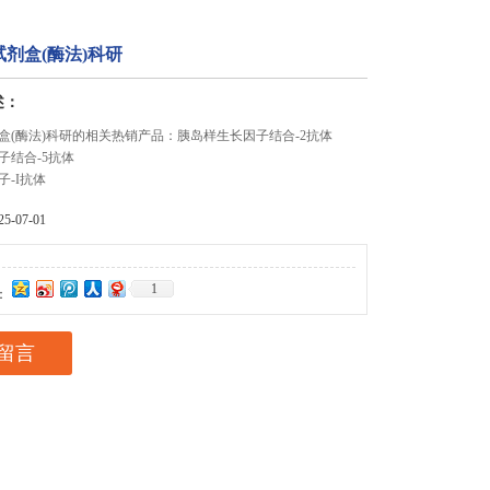
剂盒(酶法)科研
述：
盒(酶法)科研的相关热销产品：胰岛样生长因子结合-2抗体
子结合-5抗体
-I抗体
-07-01
1
：
留言