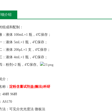
详细介绍
的组成和配制：
液：液体
100mL×1 瓶，4℃保存；
一：液体
5mL×1 瓶，4℃保存；
二：液体
200μL×1 支，4℃保存；
三：液体
4mL×1 瓶，4℃保存；
四：粉剂
×2 瓶，4℃保存。
简介：
淀粉含量试剂盒
名称：
(酶法)科研
：
48样 96样
：
AS170
方法：可见分光光度法
微板法