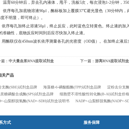
 温育60分钟后，弃去孔内液体，甩干，洗板5次，每次浸泡1-2分钟，35
 依序每孔加底物溶液90μl，酶标板加上覆膜37℃避光显色（30分钟内，
梯度不明显，即可终止）。
 依序每孔加终止溶液50μl，终止反应，此时蓝色立转黄色。终止液的
的准确性，底物反应时间到后应尽快加入终止液。
 用酶联仪在450nm波长依序测量各孔的光密度（OD值）。在加终止液
一篇：
中大量血浆RNA提取试剂盒
下一篇：
游离RNA提取试剂
相关产品
支酶(SBE)试剂盒品牌
海藻糖-6-磷酸酯酶(TPP)试剂盒品牌
淀粉去分支酶
蔗糖磷酸合成酶(SPS)试剂盒品牌
细胞壁不溶性酸性转化酶(B-AI)试剂盒价
D+-山梨醇脱氢酶(NAD+-SDH)试剂盒说明书
NADP+-山梨醇脱氢酶(NADP+-
系方式
服务保障