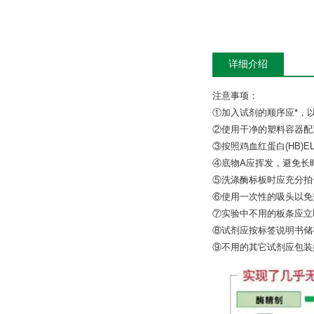
详细介绍
注意事项：
①加入试剂的顺序应*，
②使用干净的塑料容器配
③按照鸡血红蛋白(HB)
④底物A应挥发，避免长
⑤洗涤酶标板时应充分拍
⑥使用一次性的吸头以免
⑦实验中不用的板条应立
⑧试剂应按标签说明书储
⑨不用的其它试剂应包装