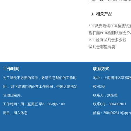
相关产品
50T武氏盾螨PCR检测
孢杆菌PCR检测试剂盒价
PCR检测试剂盒多少钱
试剂盒哪里有卖
工作时间
联系方式
为了避免不必要的等待，敬请注意我们的工作时
地址：上海闵行区莘福路
间 。以下是我们的正常工作时间，中国大陆法定
楼703室
节假日除外。
联系人：刘经理
工作时间：周一至周五 早8：30-晚6：00
联系QQ：3004902811
周日、周六休息
邮箱：3004902811@qq.c