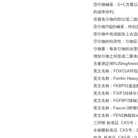
③引物碱基：G+C含量以
的成串排列。
④避免引物内部出现二级
⑤引物3'端的碱基，特
⑥引物中有或能加上合适
⑦引物的特异性：引物应
引物量：每条引物的浓度0
增加引物之间形成二聚体
含量测定98%20mgArresten
英文名称：FOXO1A环指
英文名称：Ferritin Hea
英文名称：FKBP51凝血
英文名称：FSIP1转移生长
英文名称：FGFBP2辣
英文名称：Fascin-3
英文名称：FEN1胸腺肽α
三环唑 标准品 CAS号：1
水杨菌标准品 CAS号：10
虫清 标准品 CAS号：0.