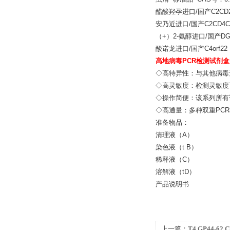
醋酸羟孕进口/国产C2CD2/
安乃近进口/国产C2CD4C/
（+）2-氨醇进口/国产DG
酸诺龙进口/国产C4orf22
高地病毒PCR检测试剂
◇高特异性：与其他病毒
◇高灵敏度：检测灵敏度可
◇操作简便：该系列所有
◇高通量：多种双重PC
准备物品：
清理液（A
染色液（t 
稀释液（C
溶解液（t
产品说明书
上一篇：
T4 GP44-62 Cl