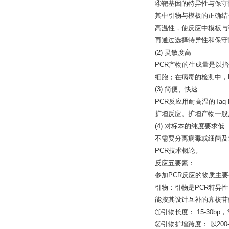
④靶基因的特异性与保守
其中引物与模板的正确结
高温性，使反应中模板与
再通过选择特异性和保守
(2) 灵敏度高
PCR产物的生成量是以指数
细胞；在病毒的检测中，P
(3) 简便、快速
PCR反应用耐高温的Ta
扩增反应。扩增产物一般
(4) 对标本的纯度要求低
不需要分离病毒或细菌及
PCR技术概论。
反应五要素：
参加PCR反应的物质主要
引物：引物是PCR特异性
能按其设计互补的寡核苷
①引物长度： 15-30bp
②引物扩增跨度： 以200