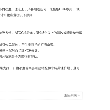
补的程度。理论上，只要知道任何一段模板DNA序列， 就
设计引物应遵循以下原则：
非特异条带。ATGC机分布，避免5个以上的嘌呤或嘧啶核苷酸
形成引物二聚体，产生非特异的扩增条带。
碱基不配对而导致PCR失败。
切分析或分子克隆很有好处。
需要的结果为好，引物浓度偏高会引起错配和非特异性扩增，且可
返回列表>>