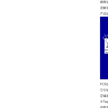
稀
溶
产
PC
①引
②碱
③Ta
④靶