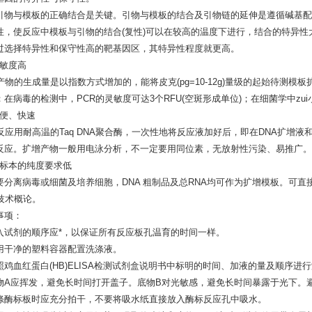
引物与模板的正确结合是关键。引物与模板的结合及引物链的延伸是遵循碱基配对
性，使反应中模板与引物的结合(复性)可以在较高的温度下进行，结合的特异
过选择特异性和保守性高的靶基因区，其特异性程度就更高。
 灵敏度高
产物的生成量是以指数方式增加的，能将皮克(pg=10-12g)量级的起始待测模板扩
；在病毒的检测中，PCR的灵敏度可达3个RFU(空斑形成单位)；在细菌学中zu
 简便、快速
R反应用耐高温的Taq DNA聚合酶，一次性地将反应液加好后，即在DNA扩增液
反应。扩增产物一般用电泳分析，不一定要用同位素，无放射性污染、易推广。
 对标本的纯度要求低
要分离病毒或细菌及培养细胞，DNA 粗制品及总RNA均可作为扩增模板。可
R技术概论。
事项：
入试剂的顺序应*，以保证所有反应板孔温育的时间一样。
用干净的塑料容器配置洗涤液。
照鸡血红蛋白(HB)ELISA检测试剂盒说明书中标明的时间、加液的量及顺序进
物A应挥发，避免长时间打开盖子。底物B对光敏感，避免长时间暴露于光下。
涤酶标板时应充分拍干，不要将吸水纸直接放入酶标反应孔中吸水。