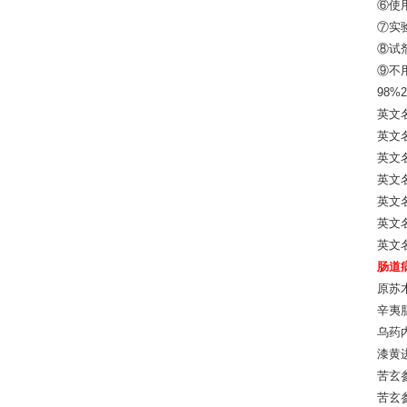
⑥使
⑦实
⑧试
⑨不
98%20
英文
英文名
英文
英文名
英文名
英文名
英文名称
肠道
原苏木
辛夷脂
乌药内
漆黄进
苦玄参
苦玄参