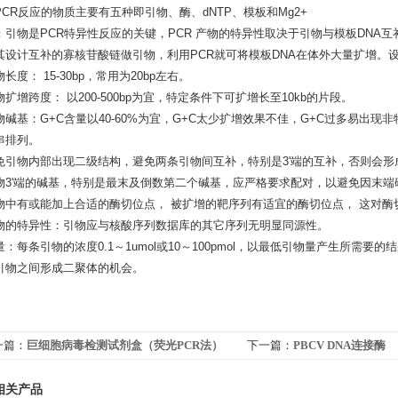
PCR反应的物质主要有五种即引物、酶、dNTP、模板和Mg2+
：引物是PCR特异性反应的关键，PCR 产物的特异性取决于引物与模板DNA互
其设计互补的寡核苷酸链做引物，利用PCR就可将模板DNA在体外大量扩增。
长度： 15-30bp，常用为20bp左右。
扩增跨度： 以200-500bp为宜，特定条件下可扩增长至10kb的片段。
物碱基：G+C含量以40-60%为宜，G+C太少扩增效果不佳，G+C过多易出现
串排列。
免引物内部出现二级结构，避免两条引物间互补，特别是3'端的互补，否则会
物3'端的碱基，特别是最末及倒数第二个碱基，应严格要求配对，以避免因末端
物中有或能加上合适的酶切位点， 被扩增的靶序列有适宜的酶切位点， 这对酶
物的特异性：引物应与核酸序列数据库的其它序列无明显同源性。
量：每条引物的浓度0.1～1umol或10～100pmol，以最低引物量产生所
引物之间形成二聚体的机会。
一篇：
巨细胞病毒检测试剂盒（荧光PCR法）
下一篇：
PBCV DNA连接酶
格
相关产品