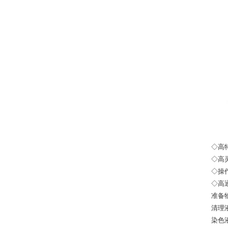
◇高
◇高
◇操
◇高
准备
清
染