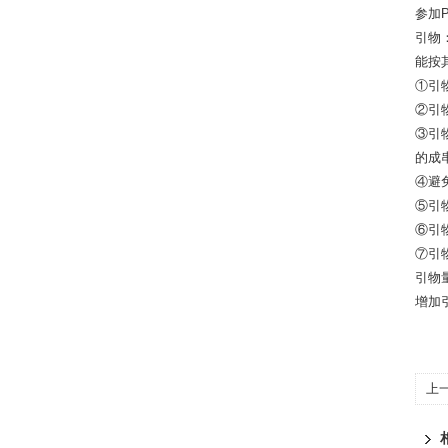
参加
引物
能按
①引物
②引物
③引
的成
④避
⑤引
⑥引
⑦引
引物
增加
上
规