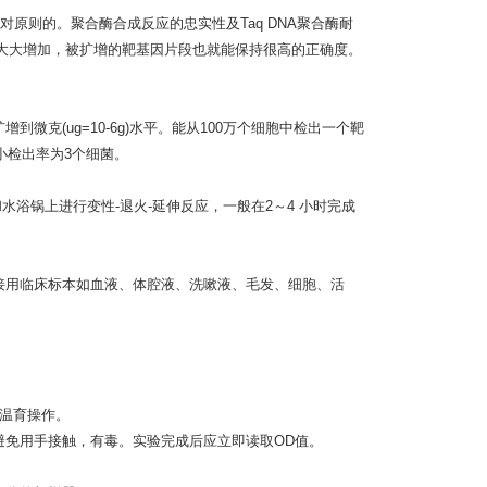
原则的。聚合酶合成反应的忠实性及Taq DNA聚合酶耐
性大大增加，被扩增的靶基因片段也就能保持很高的正确度。
增到微克(ug=10-6g)水平。能从100万个细胞中检出一个靶
i小检出率为3个细菌。
和水浴锅上进行变性-退火-延伸反应，一般在2～4 小时完成
直接用临床标本如血液、体腔液、洗嗽液、毛发、细胞、活
行温育操作。
避免用手接触，有毒。实验完成后应立即读取OD值。