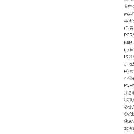
其中
高温
再通
(2)
PCR
细胞
(3)
PC
扩增
(4)
不需
PC
注意
①加
②使
③按
④底
⑤洗