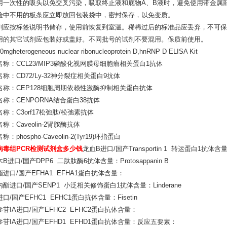
用一次性的吸头以免交叉污染，吸取终止液和底物A、B液时，避免使用带金属部
验中不用的板条应立即放回包装袋中，密封保存，以免变质。
剂应按标签说明书储存，使用前恢复到室温。稀稀过后的标准品应丢弃，不可保
用的其它试剂应包装好或盖好。不同批号的试剂不要混用。保质前使用。
mgheterogeneous nuclear ribonucleoprotein D,hnRNP D ELISA Kit
名称：CCL23/MIP3磷酸化视网膜母细胞瘤相关蛋白1抗体
称：CD72/Ly-32神分裂症相关蛋白9抗体
名称：CEP128细胞周期依赖性激酶抑制相关蛋白抗体
称：CENPORNA结合蛋白38抗体
称：C3orf17松弛肽/松弛素抗体
称：Caveolin-2肾胺酶抗体
：phospho-Caveolin-2(Tyr19)环指蛋白
病毒组PCR检测试剂盒多少钱
龙血B进口/国产Transportin 1 转运蛋白1抗体含
B进口/国产DPP6 二肽肽酶6抗体含量：Protosappanin B
进口/国产EFHA1 EFHA1蛋白抗体含量：
酯进口/国产SENP1 小泛相关修饰蛋白1抗体含量：Linderane
口/国产EFHC1 EFHC1蛋白抗体含量：Fisetin
苷IA进口/国产EFHC2 EFHC2蛋白抗体含量：
苷IA进口/国产EFHD1 EFHD1蛋白抗体含量：反应五要素：