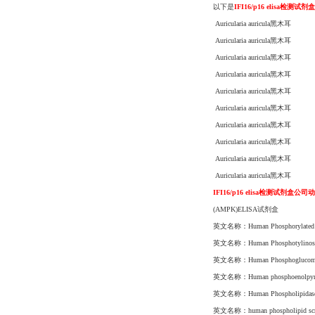
以下是
IFI16/p16 elisa检测
Auricularia auricula黑木耳
Auricularia auricula黑木耳
Auricularia auricula黑木耳
Auricularia auricula黑木耳
Auricularia auricula黑木耳
Auricularia auricula黑木耳
Auricularia auricula黑木耳
Auricularia auricula黑木耳
Auricularia auricula黑木耳
Auricularia auricula黑木耳
IFI16/p16 elisa检测试剂盒公司
(AMPK)ELISA试剂盒
英文名称：Human Phosphorylate
英文名称：Human Phosphotylinos
英文名称：Human Phosphogluc
英文名称：Human phosphoenolpy
英文名称：Human Phospholipida
英文名称：human phospholipid 