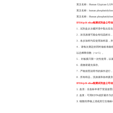
英文名称：Human Glypican-3,G
英文名称：human phosphatidylino
英文名称：Human phosphatidyl
IFI16/p16 elisa检测试剂盒公司
1．试剂盒从冷藏环境中取出应在
2．浓洗涤液可能会有结晶析出
3．各步加样均应使用加样器，并
4． 请每次测定的同时做标准曲
以总稀释倍数（×n×5）。
5． 封板膜只限一次性使用，以
6．底物请避光保存。
7．严格按照说明书的操作进行，
8．所有样品，洗涤液和各种废
IFI16/p16 elisa检测试剂盒公司
1. 血清：全血标本请于室温放置
2. 血浆：可用EDTA或肝素作为
3. 细胞培养物上清或其它生物标