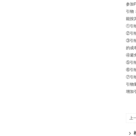
参加
引物
能按
①引物
②引物
③引
的成
④避
⑤引
⑥引
⑦引
引物
增加
上
PC