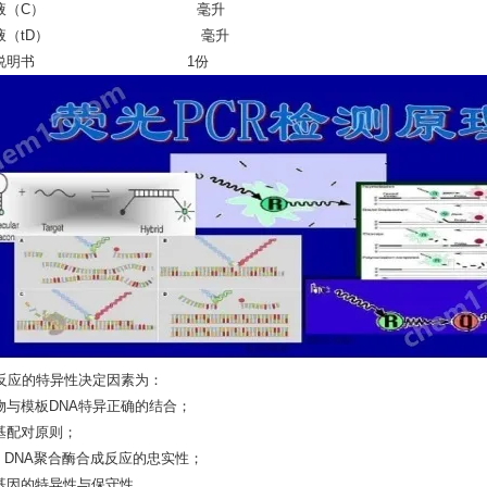
释液（C） 毫升
解液（tD） 毫升
品说明书 1份
R反应的特异性决定因素为：
物与模板DNA特异正确的结合；
基配对原则；
q DNA聚合酶合成反应的忠实性；
基因的特异性与保守性。