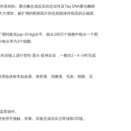
原则的。聚合酶合成反应的忠实性及Taq DNA聚合酶耐
性大大增加，被扩增的靶基因片段也就能保持很高的正确度。
增到微克(ug=10-6g)水平。能从100万个细胞中检出一个靶
i小检出率为3个细菌。
和水浴锅上进行变性-退火-延伸反应，一般在2～4 小时完成
直接用临床标本如血液、体腔液、洗嗽液、毛发、细胞、活
行温育操作。
避免用手接触，有毒。实验完成后应立即读取OD值。