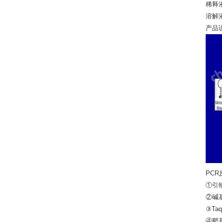
稀
溶
产
PC
①引
②碱
③Ta
④靶