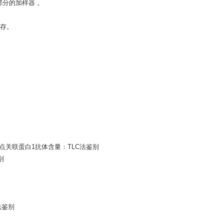
分的加样器 。
存。
e 着丝点关联蛋白1抗体含量：TLC法鉴别
别
法鉴别