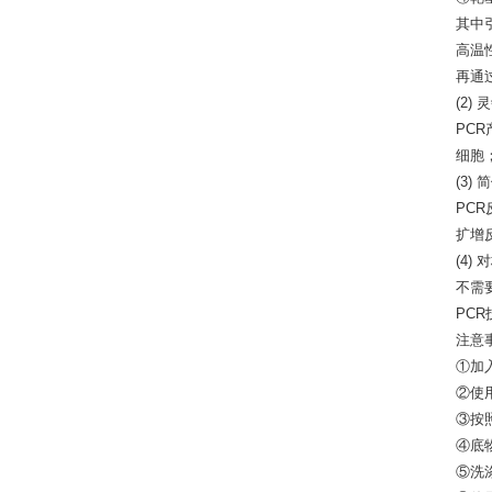
其中
高温
再通
(2)
PCR
细胞
(3)
PC
扩增
(4)
不需
PC
注意
①加
②使
③按
④底
⑤洗