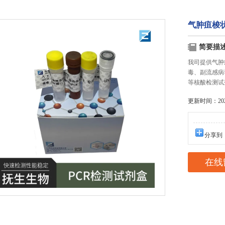
气肿疽梭
简要描
我司提供气肿
毒、副流感病
等核酸检测试
更新时间：2025
分享到
在线