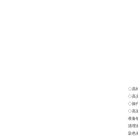
◇高
◇高
◇操
◇高
准备
清
染