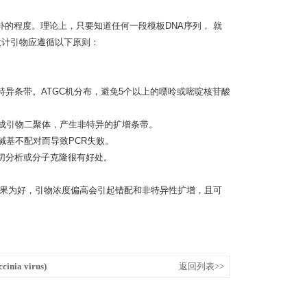
补的程度。理论上，只要知道任何一段模板DNA序列， 就
设计引物应遵循以下原则：
非特异条带。ATGC机分布，避免5个以上的嘌呤或嘧啶核苷酸
形成引物二聚体，产生非特异的扩增条带。
碱基不配对而导致PCR失败。
切分析或分子克隆很有好处。
需要的结果为好，引物浓度偏高会引起错配和非特异性扩增，且可
cinia virus)
返回列表>>