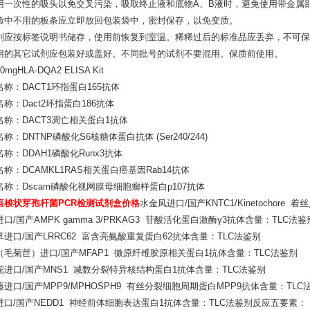
用一次性的吸头以免交叉污染，吸取终止液和底物A、B液时，避免使用带金属部
验中不用的板条应立即放回包装袋中，密封保存，以免变质。
剂应按标签说明书储存，使用前恢复到室温。稀稀过后的标准品应丢弃，不可保
用的其它试剂应包装好或盖好。不同批号的试剂不要混用。保质前使用。
0mgHLA-DQA2 ELISA Kit
称：DACT1环指蛋白165抗体
称：Dact2环指蛋白186抗体
名称：DACT3凋亡相关蛋白1抗体
称：DNTNP磷酸化S6核糖体蛋白抗体 (Ser240/244)
称：DDAH1磷酸化Runx3抗体
称：DCAMKL1RAS相关蛋白癌基因Rab14抗体
名称：Dscam磷酸化视网膜母细胞瘤样蛋白p107抗体
疽梭状芽孢杆菌PCR检测试剂盒价格
水金凤进口/国产KNTC1/Kinetochor
口/国产AMPK gamma 3/PRKAG3 苷酸活化蛋白激酶γ3抗体含量：TLC法鉴
草进口/国产LRRC62 富含亮氨酸重复蛋白62抗体含量：TLC法鉴别
（毛菊苣）进口/国产MFAP1 微原纤维胶原相关蛋白1抗体含量：TLC法鉴别
花进口/国产MNS1 减数分裂特异核结构蛋白1抗体含量：TLC法鉴别
进口/国产MPP9/MPHOSPH9 有丝分裂细胞周期蛋白MPP9抗体含量：TLC
进口/国产NEDD1 神经前体细胞表达蛋白1抗体含量：TLC法鉴别反应五要素：