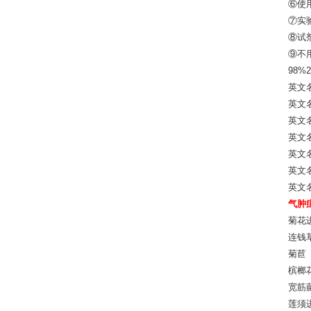
⑥使
⑦实
⑧试
⑨不
98%2
英文名
英文名
英文
英文名
英文名
英文名
英文
气肿
菊花进
连钱
菊苣
槟榔
宽筋藤
莲须