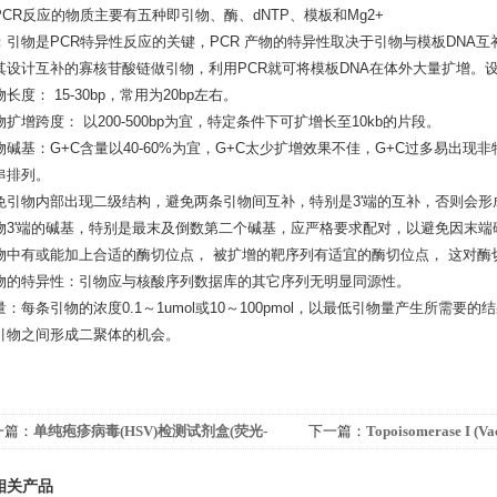
PCR反应的物质主要有五种即引物、酶、dNTP、模板和Mg2+
：引物是PCR特异性反应的关键，PCR 产物的特异性取决于引物与模板DNA互
其设计互补的寡核苷酸链做引物，利用PCR就可将模板DNA在体外大量扩增。
长度： 15-30bp，常用为20bp左右。
扩增跨度： 以200-500bp为宜，特定条件下可扩增长至10kb的片段。
物碱基：G+C含量以40-60%为宜，G+C太少扩增效果不佳，G+C过多易出现
串排列。
免引物内部出现二级结构，避免两条引物间互补，特别是3'端的互补，否则会
物3'端的碱基，特别是最末及倒数第二个碱基，应严格要求配对，以避免因末端
物中有或能加上合适的酶切位点， 被扩增的靶序列有适宜的酶切位点， 这对酶
物的特异性：引物应与核酸序列数据库的其它序列无明显同源性。
量：每条引物的浓度0.1～1umol或10～100pmol，以最低引物量产生所
引物之间形成二聚体的机会。
一篇：
单纯疱疹病毒(HSV)检测试剂盒(荧光-
下一篇：
Topoisomerase I (Vac
R法)
相关产品