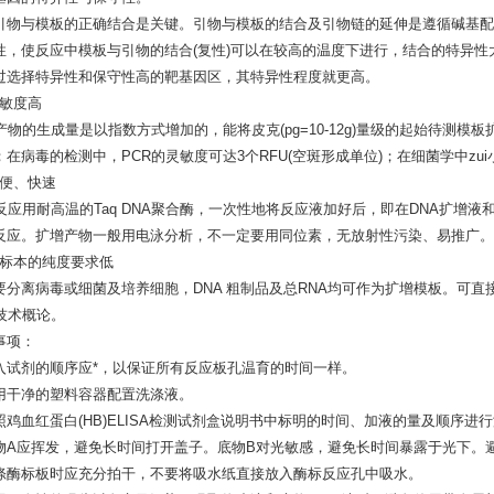
引物与模板的正确结合是关键。引物与模板的结合及引物链的延伸是遵循碱基配对
性，使反应中模板与引物的结合(复性)可以在较高的温度下进行，结合的特异
过选择特异性和保守性高的靶基因区，其特异性程度就更高。
 灵敏度高
产物的生成量是以指数方式增加的，能将皮克(pg=10-12g)量级的起始待测模板扩
；在病毒的检测中，PCR的灵敏度可达3个RFU(空斑形成单位)；在细菌学中zu
 简便、快速
R反应用耐高温的Taq DNA聚合酶，一次性地将反应液加好后，即在DNA扩增液
反应。扩增产物一般用电泳分析，不一定要用同位素，无放射性污染、易推广。
 对标本的纯度要求低
要分离病毒或细菌及培养细胞，DNA 粗制品及总RNA均可作为扩增模板。可
R技术概论。
事项：
入试剂的顺序应*，以保证所有反应板孔温育的时间一样。
用干净的塑料容器配置洗涤液。
照鸡血红蛋白(HB)ELISA检测试剂盒说明书中标明的时间、加液的量及顺序进
物A应挥发，避免长时间打开盖子。底物B对光敏感，避免长时间暴露于光下。
涤酶标板时应充分拍干，不要将吸水纸直接放入酶标反应孔中吸水。