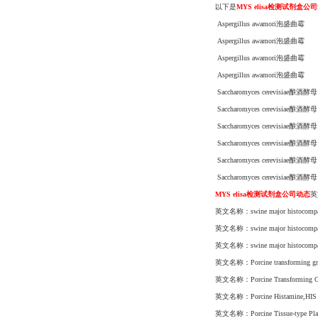
以下是
MYS elisa检测试剂盒公
Aspergillus awamori泡盛曲霉
Aspergillus awamori泡盛曲霉
Aspergillus awamori泡盛曲霉
Aspergillus awamori泡盛曲霉
Saccharomyces cerevisiae酿酒酵
Saccharomyces cerevisiae酿酒酵
Saccharomyces cerevisiae酿酒酵
Saccharomyces cerevisiae酿酒酵
Saccharomyces cerevisiae酿酒酵
Saccharomyces cerevisiae酿酒酵
MYS elisa检测试剂盒公司动态
英
英文名称：swine major histoco
英文名称：swine major histoco
英文名称：swine major histoc
英文名称：Porcine transforming
英文名称：Porcine Transforming
英文名称：Porcine Histamine,HI
英文名称：Porcine Tissue-type 