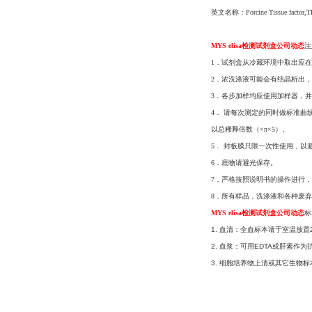
英文名称：Porcine Tissue fact
MYS elisa检测试剂盒公司动态
注
1．试剂盒从冷藏环境中取出应在
2．浓洗涤液可能会有结晶析出
3．各步加样均应使用加样器，并
4． 请每次测定的同时做标准曲
以总稀释倍数（×n×5）。
5． 封板膜只限一次性使用，以
6．底物请避光保存。
7．严格按照说明书的操作进行，
8．所有样品，洗涤液和各种废
MYS elisa检测试剂盒公司动态
标
1. 血清：全血标本请于室温放置
2. 血浆：可用EDTA或肝素作为
3. 细胞培养物上清或其它生物标