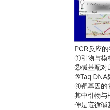
PCR反应
①引物与模
②碱基配对
③Taq D
④靶基因的
其中引物与
伸是遵循碱