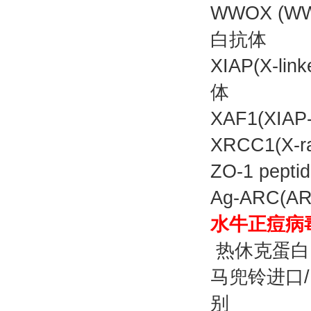
WWOX (WW 
白抗体
XIAP(X-lin
体
XAF1(XIA
XRCC1(X-r
ZO-1 pe
Ag-ARC(AR
水牛正痘病
热休克蛋白
马兜铃进口/
别