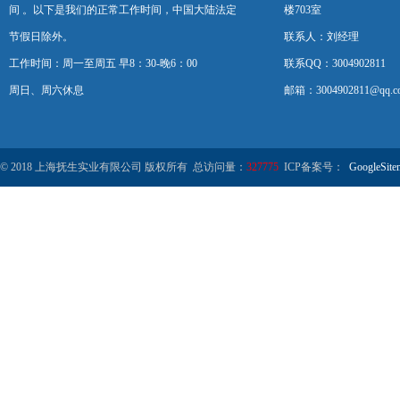
间 。以下是我们的正常工作时间，中国大陆法定
楼703室
节假日除外。
联系人：刘经理
工作时间：周一至周五 早8：30-晚6：00
联系QQ：3004902811
周日、周六休息
邮箱：3004902811@qq.c
© 2018 上海抚生实业有限公司 版权所有 总访问量：
327775
ICP备案号：
GoogleSite