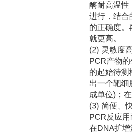
酶耐高温性
进行，结合
的正确度。
就更高。
(2) 灵敏度
PCR产物的
的起始待测模
出一个靶细
成单位)；在
(3) 简便、
PCR反应用
在DNA扩增