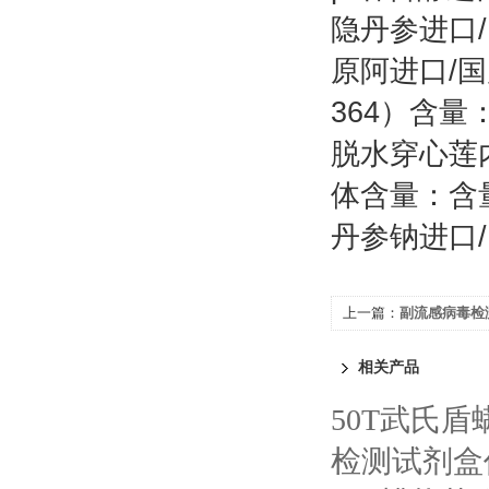
隐丹参进口/
原阿进口/国产
364）含量
脱水穿心莲内
体含量：含
丹参钠进口/国
上一篇：
副流感病毒检
规格
相关产品
50T武氏
检测试剂盒