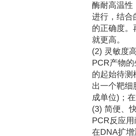
酶耐高温性
进行，结合
的正确度。
就更高。
(2) 灵敏度
PCR产物的
的起始待测模
出一个靶细
成单位)；在
(3) 简便、
PCR反应用
在DNA扩增