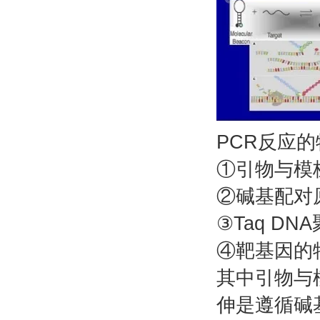
PCR反应
①引物与模
②碱基配对
③Taq D
④靶基因的
其中引物与
伸是遵循碱