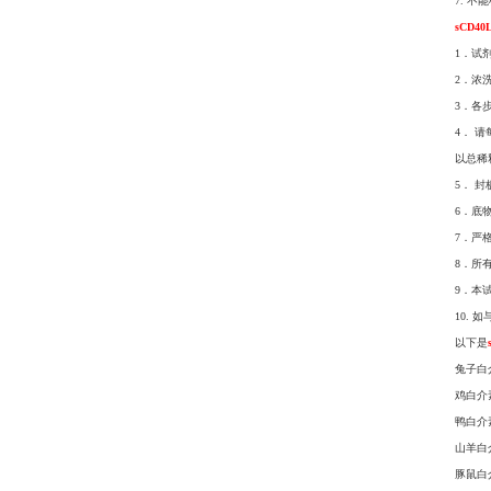
7. 
sCD4
1．试
2．浓
3．各
4． 
以总稀
5． 
6．底
7．严
8．所
9．本
10.
以下是
兔子白介素
鸡白介素4
鸭白介素4
山羊白介素
豚鼠白介素