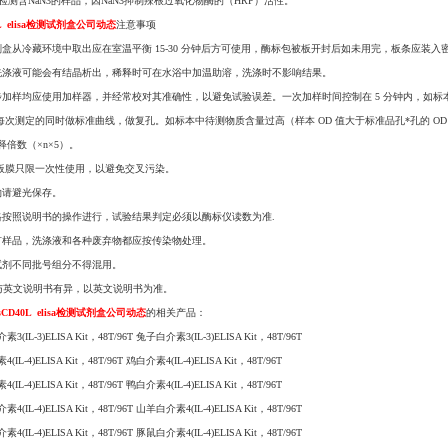
不能检测含NaN3的样品，因NaN3抑制辣根过氧化物酶的（HRP）活性。
0L elisa检测试剂盒公司动态
注意事项
剂盒从冷藏环境中取出应在室温平衡 15-30 分钟后方可使用，酶标包被板开封后如未用完，板条应装入
洗涤液可能会有结晶析出，稀释时可在水浴中加温助溶，洗涤时不影响结果。
步加样均应使用加样器，并经常校对其准确性，以避免试验误差。一次加样时间控制在 5 分钟内，如
请每次测定的同时做标准曲线，做复孔。如标本中待测物质含量过高（样本 OD 值大于标准品孔*孔的 O
释倍数（×n×5）。
封板膜只限一次性使用，以避免交叉污染。
物请避光保存。
格按照说明书的操作进行，试验结果判定必须以酶标仪读数为准.
有样品，洗涤液和各种废弃物都应按传染物处理。
试剂不同批号组分不得混用。
 如与英文说明书有异，以英文说明书为准。
sCD40L elisa检测试剂盒公司动态
的相关产品：
3(IL-3)ELISA Kit，48T/96T 兔子白介素3(IL-3)ELISA Kit，48T/96T
(IL-4)ELISA Kit，48T/96T 鸡白介素4(IL-4)ELISA Kit，48T/96T
(IL-4)ELISA Kit，48T/96T 鸭白介素4(IL-4)ELISA Kit，48T/96T
4(IL-4)ELISA Kit，48T/96T 山羊白介素4(IL-4)ELISA Kit，48T/96T
4(IL-4)ELISA Kit，48T/96T 豚鼠白介素4(IL-4)ELISA Kit，48T/96T