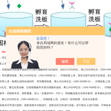
欢迎您！
来自局域网的朋友！有什么可以帮
助您的吗？
0L elisa检测试剂盒公司动态
样本处理及要求：
清：室温血液自然凝固10-20分钟，离心20分钟左右（2000-3000转/分）。
集上清，保存过程中如出现沉淀，应再次离心。
血浆：应根据标本的要求选择EDTA或柠檬酸钠作为抗凝剂，混合10-20分钟后，离心20分钟左右（2000
尿液：用无菌管收集，离心20分钟左右（2000-3000转/分）。仔细收集上清，保存过程中如有沉淀形成
细胞培养上清：检测分泌性的成份时，用无菌管收集。离心20分钟左右（2000-3000转/分）。仔细收集上清
万/ml左右。通过反复冻融，以使细胞破坏并放出细胞内成份。离心20分钟左右（2000-3000转/分）
组织标本：切割标本后，称取重量。加入一定量的PBS，PH7.4。用液氮迅速冷冻保存备用。标本融化后仍然
。离心20分钟左右（2000-3000转/分）。仔细收集上清。分装后一份待检测，其余冷冻备用。
标本采集后尽早进行提取，提取按相关文献进行，提取后应尽快进行实验。若不能马上进行试验，可将标本放