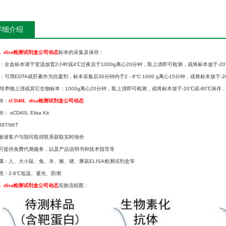
详细介绍
0L elisa检测试剂盒公司动态
标本的采集及保存 :
血清：全血标本请于室温放置2小时或4℃过夜后于1000g离心20分钟，取上清即可检测，或将标本放于-2
浆：可用EDTA或肝素作为抗凝剂，标本采集后30分钟内于2 - 8°C 1000 g离心15分钟，或将标本放于
细胞培养物上清或其它生物标本：1000g离心20分钟，取上清即可检测，或将标本放于-20℃或-80℃保
称：
sCD40L elisa检测试剂盒公司动态
 sCD40L Elisa Kit
8T/96T
敬请客户与我司取得联系获取实时报价
可提供免费代测服务，以及产品说明书和技术指导等
属：人、大小鼠、兔、羊、猴、猪、豚鼠ELISA检测试剂盒等
境：2-8℃低温、避光、防潮
0L elisa检测试剂盒公司动态
实验流程图：