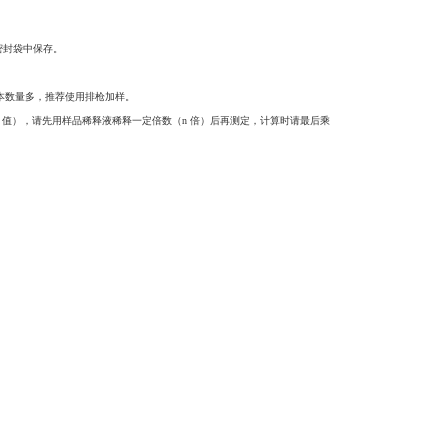
密封袋中保存。
标本数量多，推荐使用排枪加样。
D 值），请先用样品稀释液稀释一定倍数（n 倍）后再测定，计算时请最后乘