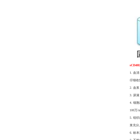
sCD4
1. 血
仔细收
2. 
3. 
4. 
100
5. 
浆充分
6. 