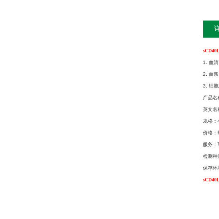
sCD4
1. 
2. 血
3. 
产品名
英文名称：
规格：4
价格：
服务：
检测种
保存环
sCD4