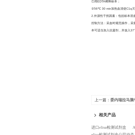
①用EDTA稀释标本；
②56℃ 30 min加热血清使C1q
2.外源性干扰因素：包括标本
控制方法：采血时规范操作，采
本可适当加入抗凝剂，并放入37
上一篇：
委内瑞拉马脑
测试剂盒
相关产品
进口elisa检测试剂盒
elisa检测试剂盒公司动态