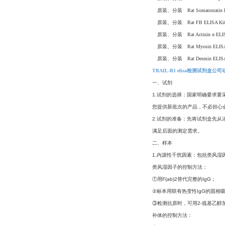
原装、分装 Rat Somatostati
原装、分装 Rat FB ELISA 
原装、分装 Rat Actinin α E
原装、分装 Rat Myosin ELI
原装、分装 Rat Desmin ELI
TRAIL-R1 elisa检测试剂盒公
一、试剂
1.试剂的选择：国家明确要求要
您提供新批次的产品，不必担心
2.试剂的准备：先将试剂盒先从
满足后面的测定需求。
二、样本
1.内源性干扰因素：包括类风
类风湿因子的控制方法：
①用F(ab)2替代完整的IgG；
②标本用联有热变性IgG的固相
③检测抗原时，可用2-巯基乙醇
补体的控制方法：