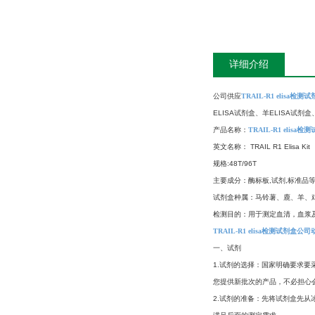
详细介绍
公司供应
TRAIL-R1 elisa检
ELISA试剂盒、羊ELISA试剂
产品名称：
TRAIL-R1 elis
英文名称： TRAIL R1 Elisa Kit
规格:48T/96T
主要成分：酶标板,试剂,标准品
试剂盒种属：马铃薯、鹿、羊、
检测目的：用于测定血清，血浆
TRAIL-R1 elisa检测试剂盒公
一、试剂
1.试剂的选择：国家明确要求要
您提供新批次的产品，不必担心
2.试剂的准备：先将试剂盒先从