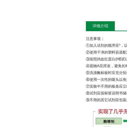
详细介绍
注意事项：
①加入试剂的顺序应*，
②使用干净的塑料容器配
③按照鸡血红蛋白(HB)
④底物A应挥发，避免长
⑤洗涤酶标板时应充分拍
⑥使用一次性的吸头以免
⑦实验中不用的板条应立
⑧试剂应按标签说明书储
⑨不用的其它试剂应包装