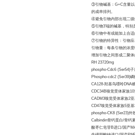
③引物碱基：G+C含量以
的成串排列。
④避免引物内部出现二级
⑤引物3'端的碱基，特
⑥引物中有或能加上合适
⑦引物的特异性：引物应
引物量：每条引物的浓度0
增加引物之间形成二聚体
RH 23720mg
phospho-Cdc6 (Ser
Phospho-cdc2 (Se
CA128-羟基鸟嘌呤DN
CDC34B嗅觉受体家族1
CADM3嗅觉受体家族2亚
CD47嗅觉受体家族5亚基
phospho-CK8 (Ser
Calbindin骨钙蛋白/骨
酸枣仁皂苷B进口/国产MAP
牛磺胆酸钠进口/国产PNPL