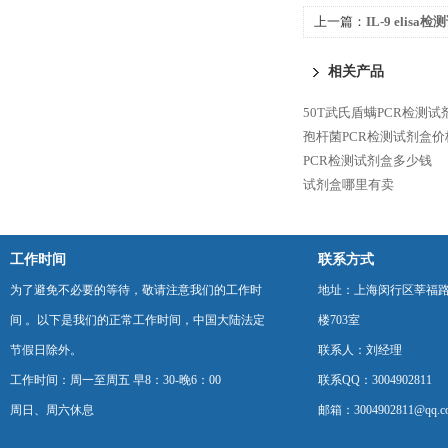
上一篇：
IL-9 elisa
相关产品
50T武氏盾螨PCR检测
孢杆菌PCR检测试剂盒价
PCR检测试剂盒多少钱
试剂盒哪里有卖
工作时间
联系方式
为了避免不必要的等待，敬请注意我们的工作时
地址：上海闵行区莘福路
间 。以下是我们的正常工作时间，中国大陆法定
楼703室
节假日除外。
联系人：刘经理
工作时间：周一至周五 早8：30-晚6：00
联系QQ：3004902811
周日、周六休息
邮箱：3004902811@qq.c