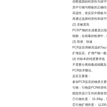
④靶基因的特异性与保守
其中引物与模板的正确结
高温性，使反应中模板与
再通过选择特异性和保守
(2) 灵敏度高
PCR产物的生成量是以指数
细胞；在病毒的检测中，P
(3) 简便、快速
PCR反应用耐高温的Ta
扩增反应。扩增产物一般
(4) 对标本的纯度要求低
不需要分离病毒或细菌及
PCR技术概论。
反应五要素：
参加PCR反应的物质主要
引物：引物是PCR特异性
能按其设计互补的寡核苷
①引物长度： 15-30bp
②引物扩增跨度： 以200