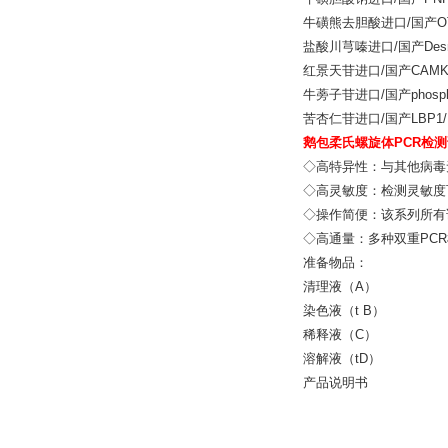
牛磺熊去胆酸进口/国产
盐酸川芎嗪进口/国产Desm
红景天苷进口/国产CAMK
牛蒡子苷进口/国产phosph
苦杏仁苷进口/国产LBP1/Up
鹅包柔氏螺旋体PCR检
◇高特异性：与其他病毒
◇高灵敏度：检测灵敏度可
◇操作简便：该系列所有
◇高通量：多种双重PC
准备物品：
清理液（A
染色液（t 
稀释液（C
溶解液（t
产品说明书