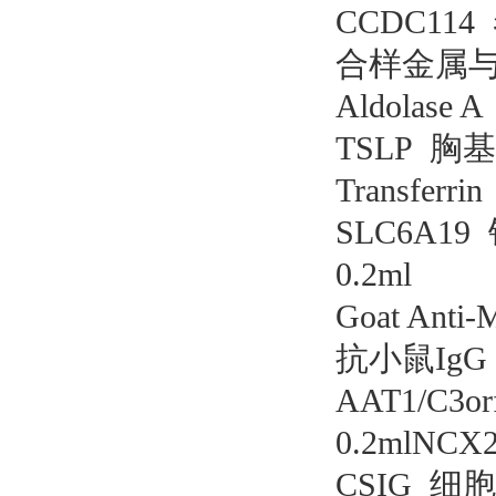
CCDC114
合样金属与凝
Aldolase
TSLP 胸
Transfer
SLC6A19
0.2ml
Goat Anti
抗小鼠IgG 规
AAT1/C
0.2mlNC
CSIG 细