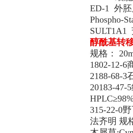
ED-1 外
Phospho-
SULT1A1
醇酰基转
规格： 20
1802-12
2188-68-3
20183-
HPLC≥98%
315-22-
法齐明
规
木犀草
;Cy