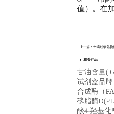
值）。在
上一篇：
土壤过氧化物酶
相关产品
甘油含量( G
试剂盒品牌
合成酶（F
磷脂酶D(P
酸4-羟基化