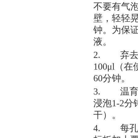
不要有气
壁，轻轻晃
钟。为保
液。
2. 弃
100μl
60分钟。
3. 温育
浸泡1-2
干）。
4. 每孔