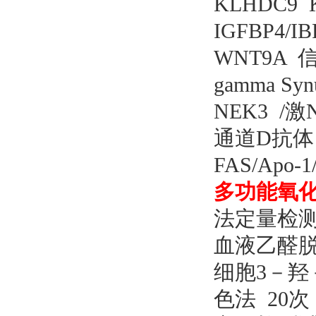
KLHDC9 
IGFBP4/
WNT9A 信
gamma Sy
NEK3 /激
通道D抗体 规
FAS/Apo-
多功能氧
法定量检测
血液乙醛
细胞
3－羟
色法 20次