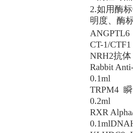
2.如用酶
明度、酶标
ANGPTL6
CT-1/CT
NRH2抗体 
Rabbit A
0.1ml
TRPM4
0.2ml
RXR Alph
0.1mlDN