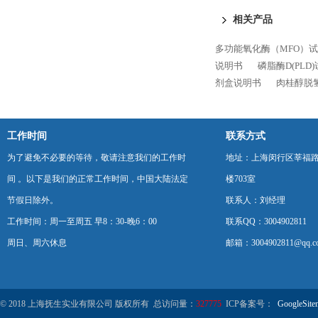
相关产品
多功能氧化酶（MFO）
说明书
磷脂酶D(PLD
剂盒说明书
肉桂醇脱氢
工作时间
联系方式
为了避免不必要的等待，敬请注意我们的工作时
地址：上海闵行区莘福路
间 。以下是我们的正常工作时间，中国大陆法定
楼703室
节假日除外。
联系人：刘经理
工作时间：周一至周五 早8：30-晚6：00
联系QQ：3004902811
周日、周六休息
邮箱：3004902811@qq.c
© 2018 上海抚生实业有限公司 版权所有 总访问量：
327775
ICP备案号：
GoogleSite