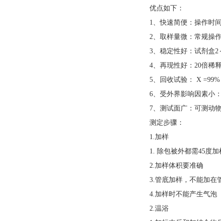
优点如下：
1、快速简便：操作时间短，
2、取样量微：常规操作
3、稳定性好：试剂盒2
4、再现性好：20倍稀
5、回收试验： X =99
6、受外界影响因素小
7、测试面广：可测动
测定步骤：
1.加样
1. 除包被外都需45度加
2.加样体积要准确
3.管底加样，不能加在
4.加样时不能产生气泡
2.温浴