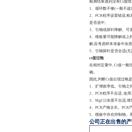
检测结果遇到没有Ct值情
1、循环数不够(一般不超过
2、PCR程序设置错误,
是否选中;
3、引物或探针降解。可通
4、模板量可能降解或上样
解,应考虑样本准备中杂
5、引物探针是否合适(尤
ct值过晚
在相对定量中, Ct值一般
确。
因此,判断Ct值出现过晚
1、扩增效率低。引物之间
2、PCR程序不合适, 改
3、MgCl2浓度不合适
4、PCR产物太长。PCR产
5、模板中存在抑制物。
公司正在出售的产