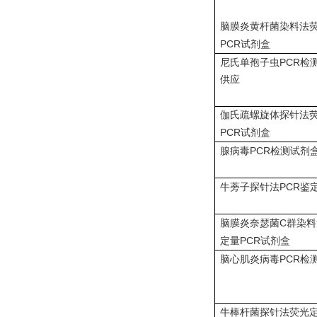
脑膜炎黄杆菌染料法
PCR
试剂盒
PCR
尼氏单孢子虫
检
供应
伽氏疏螺旋体探针法
PCR
试剂盒
PCR
腺病毒
检测试剂
PCR
牛蒡子探针法
鉴
C
脑膜炎奈瑟菌
群染料
PCR
定量
试剂盒
PCR
脑心肌炎病毒
检
牛棒杆菌探针法荧光