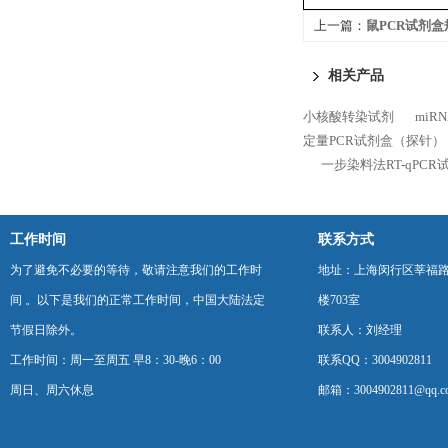
上一篇：
鼠PCR试剂盒
相关产品
小核酸转染试剂
mi
定量PCR试剂盒（探针）
一步染料法RT-qPCR
工作时间
联系方式
为了避免不必要的等待，敬请注意我们的工作时
地址：上海闵行区莘福路
间 。以下是我们的正常工作时间，中国大陆法定
楼703室
节假日除外。
联系人：刘经理
工作时间：周一至周五 早8：30-晚6：00
联系QQ：3004902811
周日、周六休息
邮箱：3004902811@qq.c