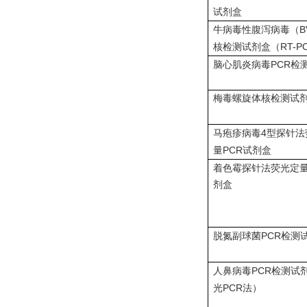
试剂盒
B
牛病毒性腹泻病毒（
RT-P
核检测试剂盒（
PCR
脑心肌炎病毒
检
梅毒螺旋体核检测试
4
马疱疹病毒
型探针法
PCR
量
试剂盒
着色霉探针法荧光定
剂盒
PCR
脱氮副球菌
检测
PCR
人鼻病毒
检测试
PCR
光
法）