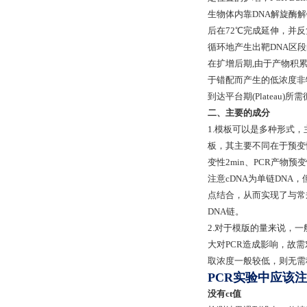
生物体内靠DNA解旋酶
后在72℃完成延伸，并
循环地产生出靶DNA区
在扩增后期,由于产物积累
于错配而产生的低浓度非
到达平台期(Plateau
二、主要的成分
1.模板可以是多种形式，
板，其主要不同在于预变性
变性2min、PCR产物预变
注意cDNA为单链DN
点结合，从而实现了与常规
DNA链。
2.对于模版的量来说，一
大对PCR造成影响，故
取浓度一般较低，则无需
PCR实验中应该
没有ct值