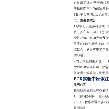
在扩增后期,由于产物积累
于错配而产生的低浓度非
到达平台期(Plateau
二、主要的成分
1.模板可以是多种形式，
板，其主要不同在于预变性
变性2min、PCR产物预变
注意cDNA为单链DN
点结合，从而实现了与常规
DNA链。
2.对于模版的量来说，一
大对PCR造成影响，故
取浓度一般较低，则无需
PCR实验中应该
没有ct值
检测结果遇到没有Ct值情
1、循环数不够(一般不超过
2、PCR程序设置错误,
是否选中;