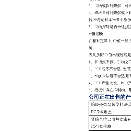
3、引物或探针降解。可通
4、模板量可能降解或上样
解,应考虑样本准备中杂
5、引物探针是否合适(尤
ct值过晚
在相对定量中, Ct值一般
确。
因此,判断Ct值出现过晚
1、扩增效率低。引物之间
2、PCR程序不合适, 改
3、MgCl2浓度不合适
4、PCR产物太长。PCR产
5、模板中存在抑制物。
公司正在出售的产
脑膜炎奈瑟菌染料法
PCR
试剂盒
P
肾综合症出血热病毒
试剂盒价格