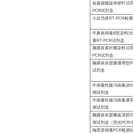
奋森疏螺旋体探针法
PCR
试剂盒
RT-PCR
小反刍兽
检测
B
牛鼻炎病毒
型染料法
RT-PCR
量
试剂盒
脑膜炎黄杆菌染料法
PCR
试剂盒
P
脑膜炎奈瑟菌通用型
试剂盒
(BV
牛病毒性腹泻病毒
测试剂盒
牛病毒性腹泻病毒通
测试剂盒
X
脑膜炎奈瑟菌血清群
PCR
测试剂盒（荧光
PCR
梅恩君病毒
检测