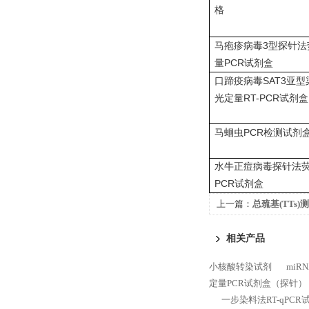
格
3
马疱疹病毒
型探针法
PCR
量
试剂盒
SAT3
口蹄疫病毒
亚型
RT-PCR
光定量
试剂盒
PCR
马蛔虫
检测试剂
水牛正痘病毒探针法
PCR
试剂盒
上一篇：
总巯基(TTs
相关产品
小核酸转染试剂
mi
定量PCR试剂盒（探针）
一步染料法RT-qPCR