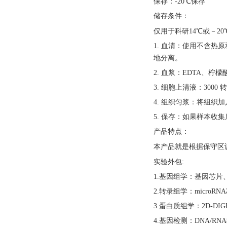
保存：
-20℃保存
储存条件：
仅用于科研
14℃或－2
1. 血清：使用不含热
地分离。
2. 血浆：EDTA、柠
3. 细胞上清液：3000
4. 组织匀浆：将组织加
5. 保存：如果样本收
产品特点：
本产品就是根据保守区
实验外包
:
1.基因组学：基因芯片
2.转录组学：microRN
3.蛋白质组学：2D-DIGE
4.基因检测：DNA/RNA提