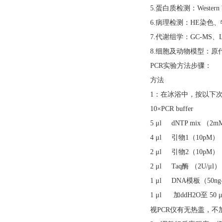
5.蛋白质检测：Western
6.病理检测：HE染
7.代谢组学：GC-MS、L
8.细胞及动物模型：
PCR实验方法步骤：
方法
1：在冰浴中，按以下次
10×PCR buffer
5 μl dNTP mix （2
4 μl 引物1（10pM）
2 μl 引物2（10pM）
2 μl Taq酶 （2U/μl）
1 μl DNA模板（50ng-
1 μl 加ddH2O至 50 μ
视
PCR仪有无热盖，