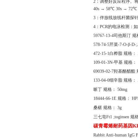
2：调整好反应程序。将
40s → 58℃ 30s → 7
3：伴放线放线杆菌探针
4：PCR的电泳检测：
59767-13-4司他斯汀 规
578-74-5芹菜-7-O-β-D
472-15-1白桦脂 规格： 
109-01-3N-甲基 规格： 
69039-02-7羟基酪醋酯 
133-04-0细辛脂 规格： 
哌丁
规格：
50mg
18444-66-1E 规格： HP
桑椹
规格：
3g
三七皂
Ft1 ;toginsen 
碳青霉烯耐药基因
K
Rabbit Anti-human 