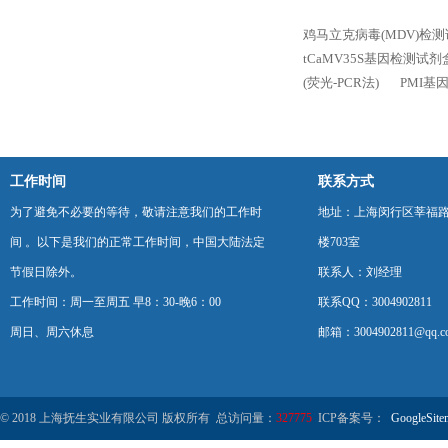
鸡马立克病毒(MDV)检测试
tCaMV35S基因检测试
(荧光-PCR法)
PMI基
工作时间
联系方式
为了避免不必要的等待，敬请注意我们的工作时
地址：上海闵行区莘福路
间 。以下是我们的正常工作时间，中国大陆法定
楼703室
节假日除外。
联系人：刘经理
工作时间：周一至周五 早8：30-晚6：00
联系QQ：3004902811
周日、周六休息
邮箱：3004902811@qq.c
© 2018 上海抚生实业有限公司 版权所有 总访问量：
327775
ICP备案号：
GoogleSite