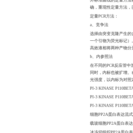
外标准曲线的定量方法
确，重现性定量方法，
定量
PCR方法：
a、竞争法
选择由突变克隆产生的
一个引物为荧光标记）
高效液相将两种产物分
b、内参照法
在不同的
PCR反应管
同时，内标也被扩增。
光强度，以内标为对照
PI-3 KINASE P1
PI-3 KINASE P1
PI-3 KINASE P11
细胞
PP2A蛋白表达流式
载玻细胞
PP2A蛋白表
冰冻切组织
PP2A蛋白