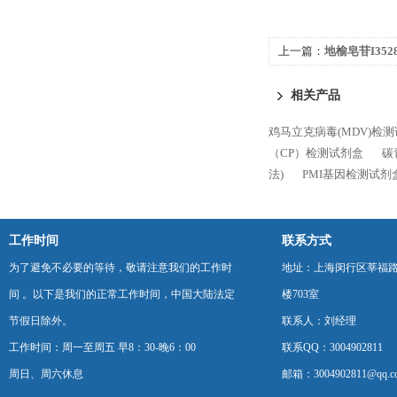
上一篇：
地榆皂苷I3528
相关产品
鸡马立克病毒(MDV)检测试
（CP）检测试剂盒
碳
法)
PMI基因检测试剂
工作时间
联系方式
为了避免不必要的等待，敬请注意我们的工作时
地址：上海闵行区莘福路
间 。以下是我们的正常工作时间，中国大陆法定
楼703室
节假日除外。
联系人：刘经理
工作时间：周一至周五 早8：30-晚6：00
联系QQ：3004902811
周日、周六休息
邮箱：3004902811@qq.c