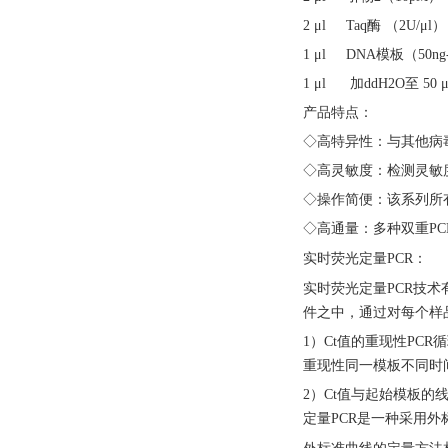
2 μl Taq酶 （2U/μl）
1 μl DNA模板（50ng-
1 μl 加ddH2O至 50 μ
产品特点：
◇高特异性：与其他病
◇高灵敏度：检测灵敏度
◇操作简便：该系列所
◇高通量：多种双重PC
实时荧光定量
PCR：
实时荧光定量
PCR技
件之中，通过对每个样
1）Ct值的重现性PC
重现性同一模板不同时
2）Ct值与起始模板
定量PCR是一种采用