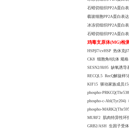
石蜡切组织
PP2A蛋白
载玻细胞
PP2A蛋白表
冰冻切组织
PP2A蛋白
石蜡切组织
PP2A蛋白
鸡毒支原体
(MG)检
HSPβ7/cvHSP 热休克β7
CK8 细胞角8抗体 规格: 
SESN2/Hi95 缺氧诱导
RECQL5 RecQ解旋样5抗
KIF15 驱动家族成员15抗
phospho-PRKCQ(Thr5
phospho-c-Abl(Tyr2
phospho-MARK2(Thr
MURF2 肌肉特异性环指2
GRB2/ASH 生因子受体