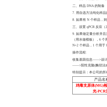
二、样品
DNA 的制备
7. 用自选方法纯化样
8. 如果有 N 个样
三、设置
qPCR 反应
9. 如果做定量分析并且只
（用水做模板），6 个用
N+2 个样品，1 个用
操作流程
:
收集基因信息
——>设
——>阳性克隆(酶切法
特别提示：本公司的所
产品名
鸡毒支原体(MG)
光-PCR