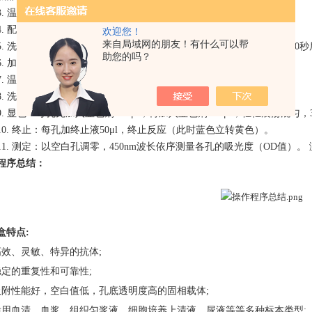
3.
温育：用封板膜封板后置
37℃温育30分钟。
4.
配液：将
30倍浓缩洗涤液用蒸馏水30倍稀释后备用
欢迎您！
来自局域网的朋友！有什么可以帮
5.
洗涤：小心揭掉封板膜，弃去液体，甩干，每孔加满洗涤液，静置
30
助您的吗？
6.
加酶：每孔加入酶标试剂
50μl，空白孔除外。
7.
温育：操作同
3。
8.
洗涤：操作同
5。
9.
显色：每孔先加入显色剂
A50μl，再加入显色剂B50μl，轻轻震荡混匀，
10.
终止：每孔加终止液
50μl，终止反应（此时蓝色立转黄色）。
11.
测定：以空白孔调零，
450nm波长依序测量各孔的吸光度（OD值）。
程序总结：
盒
特点
:
高效、灵敏、特异的抗体;
稳定的重复性和可靠性;
吸附性能好，空白值低，孔底透明度高的固相载体;
适用血清、血浆、组织匀浆液、细胞培养上清液、尿液等等多种标本类型;