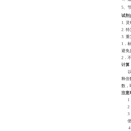
5、
试剂
1.
2.
3.
1．
避免
2．
计算
释倍
数，
注意