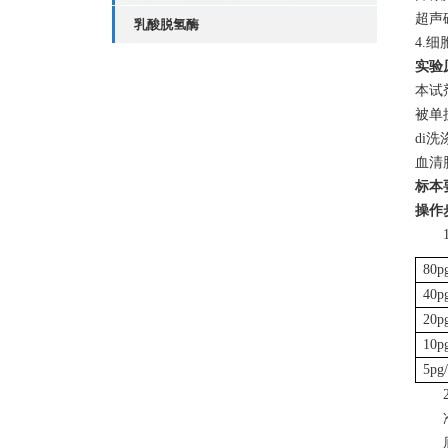
超声
乳酸脱氢酶
4.
实验
本试
被单
di
血清
标本
操作
80p
40p
20p
10p
5pg