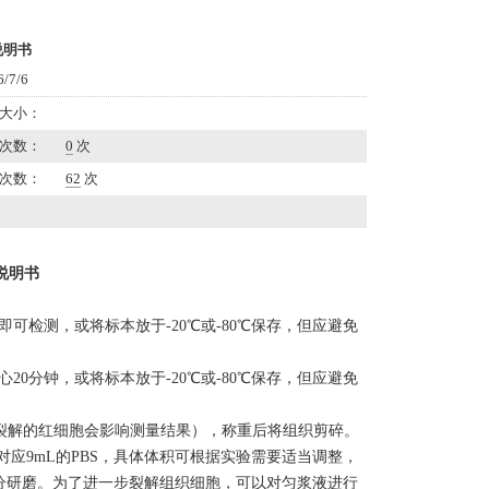
说明书
7/6
大小：
次数：
0
次
次数：
62
次
盒说明书
清即可检测，或将标本放于-20℃或-80℃保存，但应避免
g离心20分钟，或将标本放于-20℃或-80℃保存，但应避免
液（匀浆中裂解的红细胞会影响测量结果），称重后将组织剪碎。
对应9mL的PBS，具体体积可根据实验需要适当调整，
分研磨。为了进一步裂解组织细胞，可以对匀浆液进行