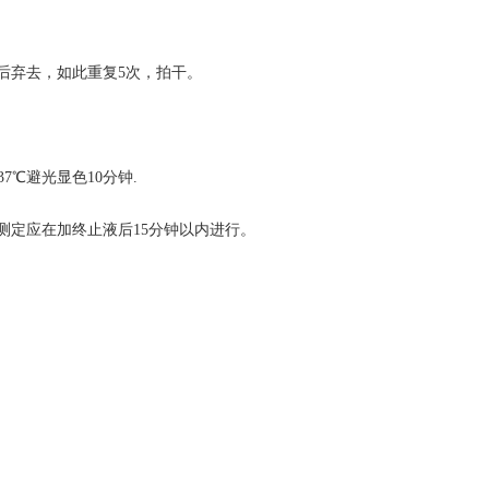
秒后弃去，如此重复5次，拍干。
37℃避光显色10分钟.
 测定应在加终止液后15分钟以内进行。