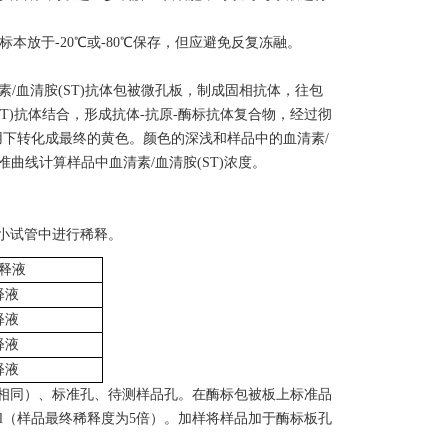
标本放于-20℃或-80℃保存，但应避免反复冻融。
清素/血清胺(ST)抗体包被微孔板，制成固相抗体，往包
ST)抗体结合，形成抗体-抗原-酶标抗体复合物，经过彻
作用下转化成最终的黄色。颜色的深浅和样品中的血清素/
准曲线计算样品中血清素/血清胺(ST)浓度。
小试管中进行稀释。
稀释液
释液
释液
释液
释液
相同）、标准孔、待测样品孔。在酶标包被板上标准品
0μl（样品最终稀释度为5倍）。加样将样品加于酶标板孔