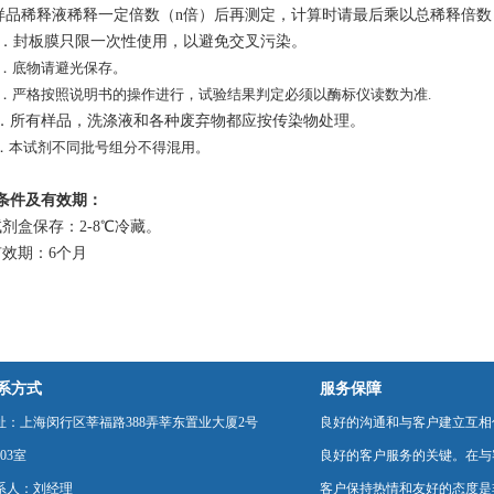
样品稀释液稀释一定倍数（n倍）后再测定，计算时请最后乘以总稀释倍数（
5．
封板膜只限一次性使用，以避免交叉污染。
6．底物请避光保存。
7．严格按照说明书的操作进行，试验结果判定必须以酶标仪读数为准.
8．所有样品，洗涤液和各种废弃物都应按传染物处理。
9．本试剂不同批号组分不得混用。
条件及有效期
：
试剂盒保存：2-8℃
冷藏
。
有效期：6个月
系方式
服务保障
址：上海闵行区莘福路388弄莘东置业大厦2号
良好的沟通和与客户建立互相
03室
良好的客户服务的关键。在与
系人：刘经理
客户保持热情和友好的态度是