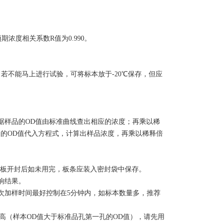
浓度相关系数R值为0.990。
若不能马上进行试验，可将标本放于-20℃保存，但应
据样品的OD值由标准曲线查出相应的浓度；再乘以稀
的OD值代入方程式，计算出样品浓度，再乘以稀释倍
包被板开封后如未用完，板条应装入密封袋中保存。
响结果。
次加样时间最好控制在5分钟内，如标本数量多，推荐
高（样本
OD值大于标准品孔第一孔的OD值），请先用