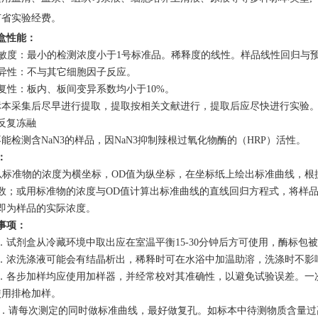
节省实验经费。
盒性能：
 灵敏度：最小的检测浓度小于1号标准品。稀释度的线性。样品线性回归与预期
 特异性：不与其它细胞因子反应。
 重复性：板内、板间变异系数均小于10%。
标本采集后尽早进行提取，提取按相关文献进行，提取后应尽快进行实验。
反复冻融
不能检测含NaN3的样品，因NaN3抑制辣根过氧化物酶的（HRP）活性。
：
以标准物的浓度为横坐标，
OD值为纵坐标，在坐标纸上绘出标准曲线，根
数；或用标准物的浓度与OD值计算出标准曲线的直线回归方程式，将样品
即为样品的实际浓度。
事项
：
1．试剂盒从冷藏环境中取出应在室温平衡15-30分钟后方可使用，酶标
2．浓洗涤液可能会有结晶析出，稀释时可在水浴中加温助溶，洗涤时不影
3．各步加样均应使用加样器，并经常校对其准确性，以避免试验误差。一
使用排枪加样。
4．
请每次测定的同时做标准曲线，最好做复孔。如标本中待测物质含量过