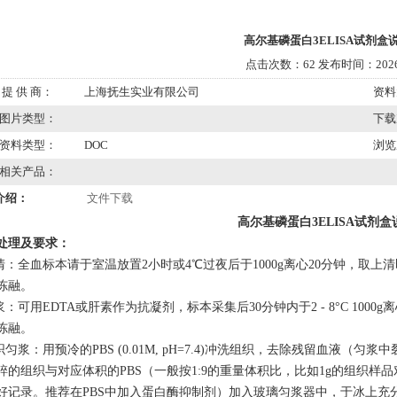
高尔基磷蛋白3ELISA试剂盒
点击次数：62 发布时间：2026/
提 供 商：
上海抚生实业有限公司
资料
图片类型：
下载
资料类型：
DOC
浏览
相关产品：
介绍：
文件下载
高尔基磷蛋白
3ELISA试剂
处理及要求：
血清：全血标本请于室温放置2小时或4℃过夜后于1000g离心20分钟，取上
冻融。
血浆：可用EDTA或肝素作为抗凝剂，标本采集后30分钟内于2 - 8°C 1000
冻融。
组织匀浆：用预冷的PBS (0.01M, pH=7.4)冲洗组织，去除残留血
碎的组织与对应体积的PBS（一般按1:9的重量体积比，比如1g的组织样品
好记录。推荐在PBS中加入蛋白酶抑制剂）加入玻璃匀浆器中，于冰上充