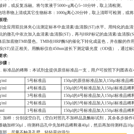
破碎，或反复冻融。将匀浆液于5000×g离心5~10分钟，取上清检测。
细胞培养物上清或其它生物标本：1000g离心20分钟，取上清即可检测，或将
原理
:
剂盒应用双抗体夹心法测定标本中血清素
/血清胺(ST)水平。用纯化的血
抗的微孔中依次加入血清素/血清胺(ST)，再与HRP标记的血清素/血清胺(
洗涤后加底物TMB显色。TMB在HRP酶S的催化下转化成蓝色，并在酸的
胺(ST)呈正相关。用酶标仪在450nm波长下测定吸光度（OD值），通过标
要求
:
步骤
：
1.
标准品的稀释：本试剂盒提供原倍标准品一支，用户可按照下列图表在
g/ml
5号标准品
150μl的原倍标准品加入150μl标准品
g/ml
4号标准品
150μl的5号标准品加入150μl标准品稀
g/ml
3号标准品
150μl的4号标准品加入150μl标准品稀
g/ml
2号标准品
150μl的3号标准品加入150μl标准品稀
/ml
1号标准品
150μl的2号标准品加入150μl标准品稀
2.
加样：分别设空白孔（空白对照孔不加样品及酶标试剂，其余各步操作
准确加样
50μl，待测样品孔中先加样品稀释液40μl，然后再加待测样品1
底部，尽量不触及孔壁，轻轻晃动混匀。