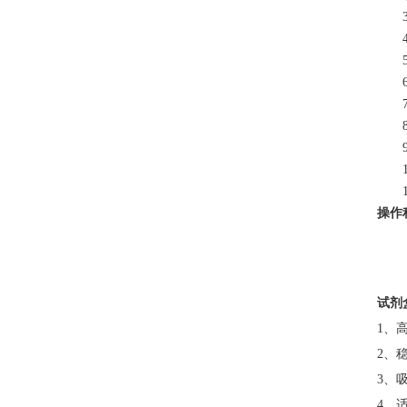
操作
试剂
1、
2、
3、
4、