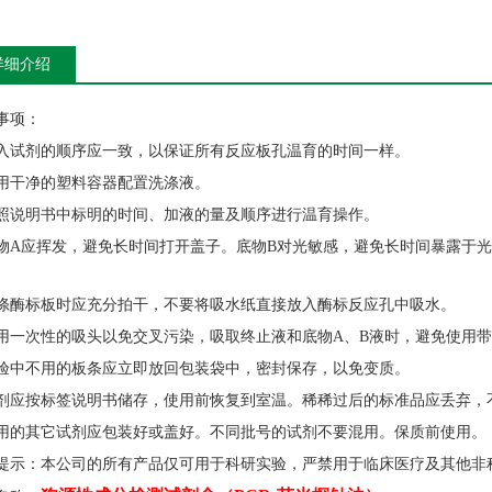
详细介绍
事项：
入试剂的顺序应一致，以保证所有反应板孔温育的时间一样。
用干净的塑料容器配置洗涤液。
照说明书中标明的时间、加液的量及顺序进行温育操作。
物A应挥发，避免长时间打开盖子。底物B对光敏感，避免长时间暴露于光
涤酶标板时应充分拍干，不要将吸水纸直接放入酶标反应孔中吸水。
用一次性的吸头以免交叉污染，吸取终止液和底物A、B液时，避免使用
验中不用的板条应立即放回包装袋中，密封保存，以免变质。
剂应按标签说明书储存，使用前恢复到室温。稀稀过后的标准品应丢弃，
用的其它试剂应包装好或盖好。不同批号的试剂不要混用。保质前使用。
提示：本公司的所有产品仅可用于科研实验，严禁用于临床医疗及其他非