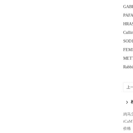
GABR
PAF
HRA
Cull
SOD
FEM
MET
Rabb
上
鸡马立
tCa
价格