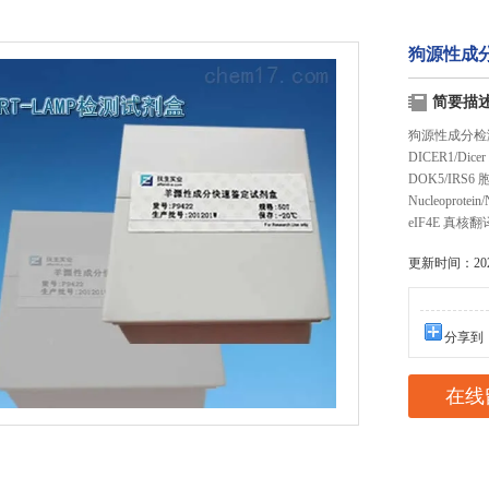
狗源性成
简要描
狗源性成分检
DICER1/Dic
DOK5/IRS6
Nucleoprot
eIF4E 真核翻
更新时间：2025
分享到
在线