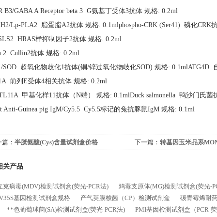
 B3/GABA A Receptor beta 3 G氨基丁受体3抗体 规格: 0.2ml
AH2/Lp-PLA2 脂蛋脂A2抗体 规格: 0.1mlphospho-CRK (Ser41) 磷化CRK抗
SLS2 HRAS样抑制因子2抗体 规格: 0.2ml
in 2 Cullin2抗体 规格: 0.2ml
1/SOD 超氧化物歧化1抗体(铜/锌过氧化物歧化SOD) 规格: 0.1mlATG4D 自
1A 前列E受体4相关抗体 规格: 0.2ml
TL11A 甲基化样11抗体（N端） 规格: 0.1mlDuck salmonella 鸭沙门氏菌抗
it Anti-Guinea pig IgM/Cy5.5 Cy5.5标记的兔抗豚鼠IgM 规格: 0.1ml
一篇：
半胱氨酸(Cys)含量试剂盒价格
下一篇：
转基因玉米品系MON
相关产品
克病毒(MDV)检测试剂盒(荧光-PCR法)
鸡毒支原体(MG)检测试剂盒(荧光-P
MV35S基因检测试剂盒规格
产气荚膜梭菌（CP）检测试剂盒
碳青霉烯耐药
**色葡萄球菌(SA)检测试剂盒(荧光-PCR法)
PMI基因检测试剂盒（PCR-