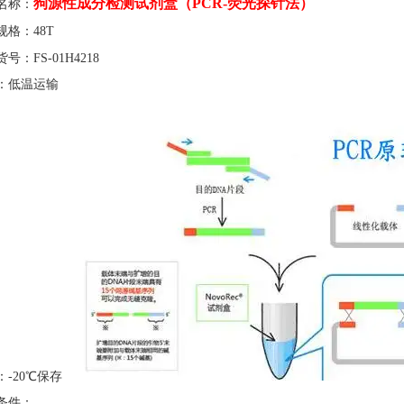
狗源性成分检测试剂盒（
PCR-荧光探针法）
名称：
规格：
48T
货号：
FS-01H4218
：低温运输
：
-20℃保存
条件：