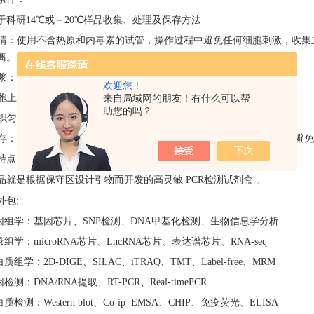
于科研
14℃或－20℃样品收集、处理及保存方法
 血清：使用不含热原和内毒素的试管，操作过程中避免任何细胞刺激，收集血液
离。
 血浆：EDTA、柠檬酸盐或肝素抗凝。3000 转离心30 分钟取上清。
欢迎您！
 细胞上清液：3000 转离心10 分钟去除颗粒和聚合物。
来自局域网的朋友！有什么可以帮
助您的吗？
 组织匀浆：将组织加入适量生理盐水捣碎。3000 转离心10 分钟取上清。
 保存：如果样本收集后不及时检测，请按一次用量分装，冻存于-20℃，
特点：
品就是根据保守区设计引物而开发的高灵敏
PCR检测试剂盒 。
外包
:
基因组学：基因芯片、SNP检测、DNA甲基化检测、生物信息学分析
录组学：microRNA芯片、LncRNA芯片、表达谱芯片、RNA-seq
白质组学：2D-DIGE、SILAC、iTRAQ、TMT、Label-free、MRM
因检测：DNA/RNA提取、RT-PCR、Real-timePCR
白质检测：Western blot、Co-ip EMSA、CHIP、免疫荧光、ELISA