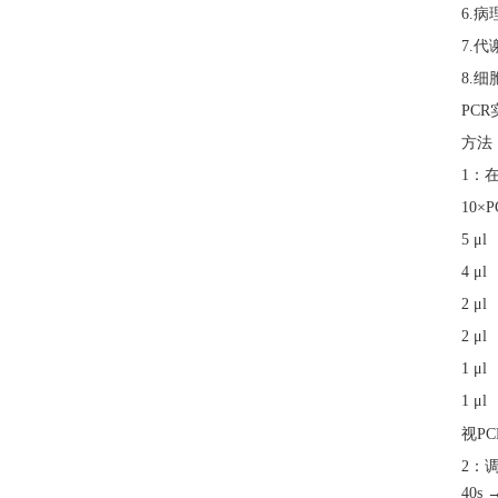
6.
7.代
8.
PC
方法
1：
10×P
5 μ
4 μ
2 μ
2 μ
1 μ
1 μ
视
P
2：
40s