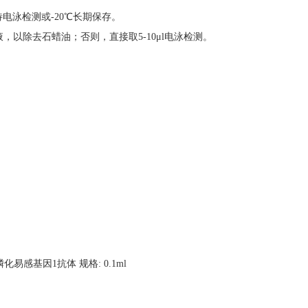
电泳检测或-20℃长期保存。
液，以除去石蜡油；否则，直接取5-10μl电泳检测。
4) 磷化易感基因1抗体 规格: 0.1ml