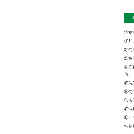
注意
①加
②使
③按
④底
值。
⑤洗
⑥使
⑦实
⑧试
⑨不
特别