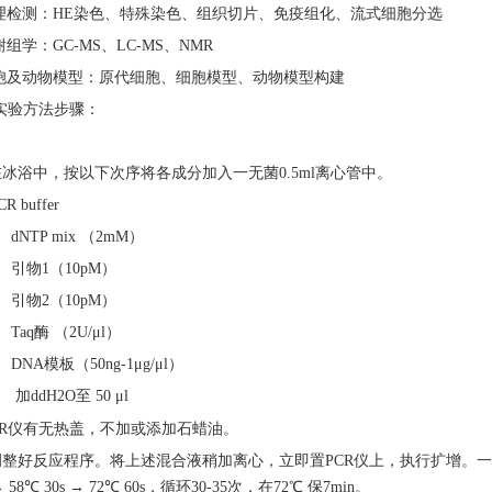
病理检测：HE染色、特殊染色、组织切片、免疫组化、流式细胞分选
谢组学：GC-MS、LC-MS、NMR
细胞及动物模型：原代细胞、细胞模型、动物模型构建
R实验方法步骤：
在冰浴中，按以下次序将各成分加入一无菌0.5ml离心管中。
CR buffer
l dNTP mix （2mM）
l 引物1（10pM）
l 引物2（10pM）
l Taq酶 （2U/μl）
l DNA模板（50ng-1μg/μl）
l 加ddH2O至 50 μl
CR仪有无热盖，不加或添加石蜡油。
调整好反应程序。将上述混合液稍加离心，立即置PCR仪上，执行扩增。一般：
 → 58℃ 30s → 72℃ 60s，循环30-35次，在72℃ 保7min。