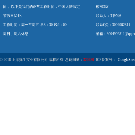
间 。以下是我们的正常工作时间，中国大陆法定
楼703室
节假日除外。
联系人：刘经理
工作时间：周一至周五 早8：30-晚6：00
联系QQ：3004902811
周日、周六休息
邮箱：3004902811@qq.c
© 2018 上海抚生实业有限公司 版权所有 总访问量：
326780
ICP备案号：
GoogleSite