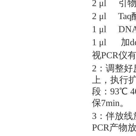
2 μl 引
2 μl Taq
1 μl DN
1 μl 加dd
视
PCR仪
2：调整好
上，执行扩
段：93℃ 4
保7min。
3：伴放线
PCR产物