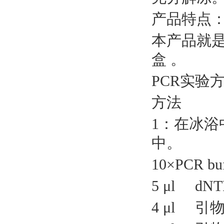
产品特点
本产品就
盒 。
PCR实验
方法
1：在冰浴
中。
10×PCR buf
5 μl dN
4 μl 引