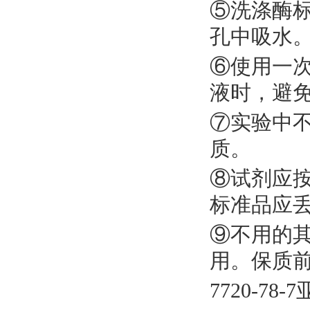
⑤洗涤酶
孔中吸水
⑥使用一
液时，避
⑦实验中
质。
⑧试剂应
标准品应
⑨不用的
用。保质
7720-78-