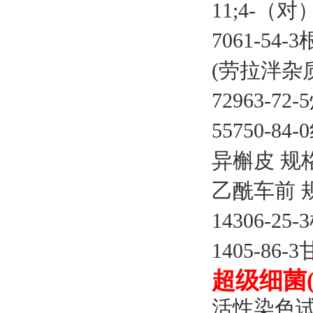
11;4-（对
7061-54-
(劳拉泮杂质-
72963-7
55750-84
异槲皮
规
乙酰车前
14306-25
1405-86-
超级细菌
活性染色