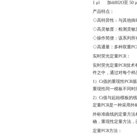
1 μl 加ddH2O至 50 μ
产品特点：
◇高特异性：与其他病
◇高灵敏度：检测灵敏度
◇操作简便：该系列所
◇高通量：多种双重PC
实时荧光定量
PCR：
实时荧光定量
PCR技
件之中，通过对每个样
1）Ct值的重现性PC
重现性同一模板不同时
2）Ct值与起始模板
定量PCR是一种采用
外标准曲线的定量方法
确，重现性定量方法，
定量
PCR方法：