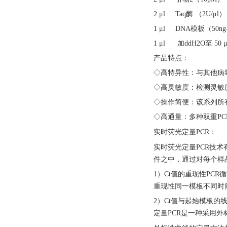
2 μl Taq酶 （2U/μl）
1 μl DNA模板（50ng-
1 μl 加ddH2O至 50 μ
产品特点：
◇高特异性：与其他病
◇高灵敏度：检测灵敏度
◇操作简便：该系列所
◇高通量：多种双重PC
实时荧光定量
PCR：
实时荧光定量
PCR技
件之中，通过对每个样
1）Ct值的重现性PC
重现性同一模板不同时
2）Ct值与起始模板
定量PCR是一种采用