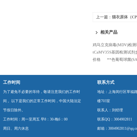
上一篇：
猫衣原体（C
PCR法）
相关产品
鸡马立克病毒(MDV)检测试
tCaMV35S基因检测试
价格
**色葡萄球菌(SA
工作时间
联系方式
为了避免不必要的等待，敬请注意我们的工作时
地址：上海闵行区莘福路
间 。以下是我们的正常工作时间，中国大陆法定
楼703室
节假日除外。
联系人：刘经理
工作时间：周一至周五 早8：30-晚6：00
联系QQ：3004902811
周日、周六休息
邮箱：3004902811@qq.c