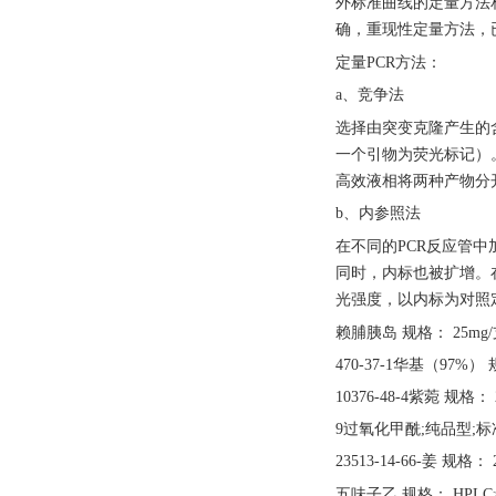
外标准曲线的定量方法
确，重现性定量方法，
定量
PCR方法：
a、竞争法
选择由突变克隆产生的
一个引物为荧光标记）
高效液相将两种产物分
b、内参照法
在不同的
PCR反应管
同时，内标也被扩增。
光强度，以内标为对照
赖脯胰岛
规格：
25mg
470-37-1华基（97%） 
10376-48-4紫菀 规格： 
9过氧化甲酰;纯品型;标准
23513-14-66-姜 规格： 
五味子乙
规格：
HPLC≥