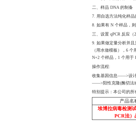
二、样品
DNA 的制备
7. 用自选方法纯化样
8. 如果有 N 个样
三、设置
qPCR 反应
9. 如果做定量分析并且只
（用水做模板），6 个用
N+2 个样品，1 个用
操作流程
:
收集基因信息
——>设
——>阳性克隆(酶切法
特别提示：本公司的所
产品名
埃博拉病毒检测
PCR法）