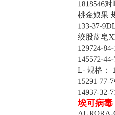
1818546
桃金娘果
133-37-
绞股蓝皂
X
129724-
145572-4
L- 规格： 1
15291-77
14937-32
埃可病毒
AURORA