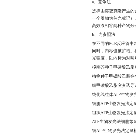
a、竞争法
选择由突变克隆产生的
一个引物为荧光标记）
高效液相将两种产物分
b、内参照法
在不同的
PCR反应管
同时，内标也被扩增。
光强度，以内标为对照
拟南芥种子甲磺酸乙脂
植物种子甲磺酸乙脂突
细甲磺酸乙脂突变诱导
纯化线粒体
ATP生物发
细胞
ATP生物发光法定
组织
ATP生物发光法定
ATP生物发光法细胞繁
细
ATP生物发光法定量