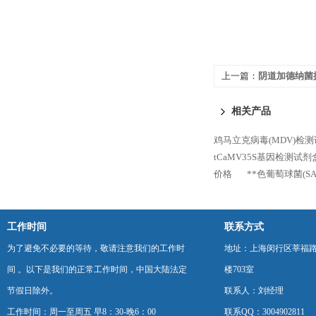
上一篇：
阴道加德纳菌
盒规格
相关产品
鸡马立克病毒(MDV)检测试
tCaMV35S基因检测试
价格
**色葡萄球菌(SA
工作时间
联系方式
为了避免不必要的等待，敬请注意我们的工作时
地址：上海闵行区莘福路
间 。以下是我们的正常工作时间，中国大陆法定
楼703室
节假日除外。
联系人：刘经理
工作时间：周一至周五 早8：30-晚6：00
联系QQ：3004902811