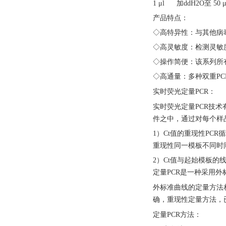
1 μl 加ddH2O至 50 μ
产品特点：
◇高特异性：与其他病
◇高灵敏度：检测灵敏度
◇操作简便：该系列所
◇高通量：多种双重PC
实时荧光定量
PCR：
实时荧光定量
PCR技
件之中，通过对每个样
1）Ct值的重现性PC
重现性同一模板不同时
2）Ct值与起始模板
定量PCR是一种采用
外标准曲线的定量方法
确，重现性定量方法，
定量
PCR方法：