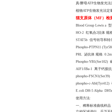
真
/酵母ATP生物发光法
植物
ATP生物发光法定
猫支原体（
MF）检
Blood Group Lewis a 
HO-2 红氧合2抗体 规格: 
STAT5b 信号转导和转录
Phospho-PTPN11 (Ty
PRL 泌抗体 规格: 0.2m
Phospho-YB1(Ser1
AIF1/IBa-1 离子钙接抗
phospho-FSCN1(Se
phospho-c-Abl(Tyr4
E.coli DH-5 Alpha
使用方法
:
一、稀释标准曲线样品
立的区域进行，千万不