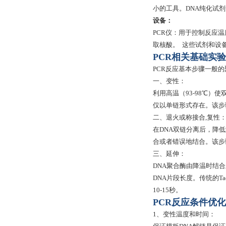
小的工具。DNA纯化试剂
设备：
PCR仪：用于控制反应
取核酸。 这些试剂和设
PCR相关基础实
PCR反应基本步骤一般的
一、变性：
利用高温（93-98℃
仅以单链形式存在。该步
二、退火或称接合,复性
在DNA双链分离后，降
合或者错误地结合。该步骤
三、延伸：
DNA聚合酶由降温时结
DNA片段长度。传统的Taq
10-15秒。
PCR反应条件优
1、变性温度和时间：