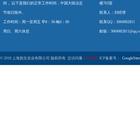
间 。以下是我们的正常工作时间，中国大陆法定
楼703室
节假日除外。
联系人：刘经理
工作时间：周一至周五 早8：30-晚6：00
联系QQ：3004902811
周日、周六休息
邮箱：3004902811@qq.c
© 2018 上海抚生实业有限公司 版权所有 总访问量：
327125
ICP备案号：
GoogleSite