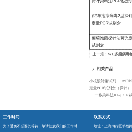
PCR
荷叶染料法
鉴定
)
2
绵羊疱疹病毒
型探
PCR
定量
试剂盒
葡萄孢菌探针法荧光
试剂盒
上一篇：
WU多瘤病毒
法）品牌
相关产品
小核酸转染试剂
mi
定量PCR试剂盒（探针）
一步染料法RT-qPCR
工作时间
联系方式
为了避免不必要的等待，敬请注意我们的工作时
地址：上海闵行区莘福路