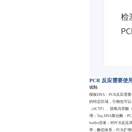
PCR 反应需要
试剂:
模板DNA：PCR反应需
的特定区域，引物也可以合
（dCTP）、脱氧鸟苷酸
增；Taq DNA聚合酶：
buffer溶液：对PC
率；酶切体系：PCR扩