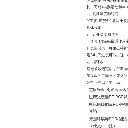
保证模板DNA解链是保证整
长，可对Taq酶活性和d
2、复性温度和时间:
PCR扩增特异性取决于
具体设定。
3、延伸温度和时间:
一般位于Taq酶最适作用
伸反应时间，可根据待扩增片
延伸时间过长可能出现非
4、循环数:
其他参数选定后，PCR循
步反应的产率不可能达到
公司正在出售的产品：
-
克里米亚
刚果出血热
RT-PCR
法荧光定量
试
PCR
豚鼠疱疹病毒
检
直销
PCR
猪圆环病毒
检测
PCR
（荧光
法）