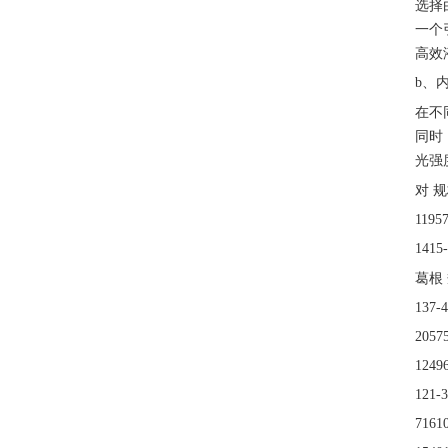
选择
一个
高效
b、
在不
同时
光强
对
规
1195
141
葛根
137
205
124
121
716