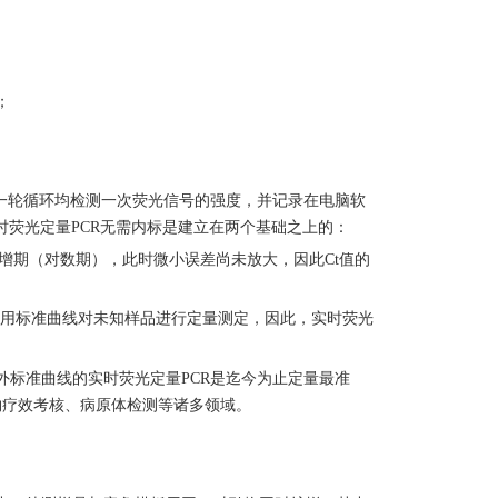
；
每一轮循环均检测一次荧光信号的强度，并记录在电脑软
时荧光定量PCR无需内标是建立在两个基础之上的：
扩增期（对数期），此时微小误差尚未放大，因此Ct值的
。
可利用标准曲线对未知样品进行定量测定，因此，实时荧光
外标准曲线的实时荧光定量
PCR是迄今为止定量最准
物疗效考核、病原体检测等诸多领域。