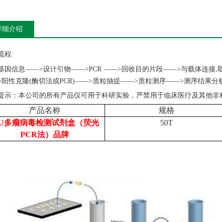
详细介绍
流程
:
基因信息
——>设计引物——>PCR ——>回收目的片段——>与载体连接,
>阳性克隆(酶切法或PCR)——>质粒抽提——>质粒测序——>测序结果
提示：本公司的所有产品仅可用于科研实验，严禁用于临床医疗及其他非
产品名称
规格
U多瘤病毒检测试剂盒（荧光
50T
PCR法）品牌