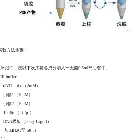
R实验方法步骤：
在冰浴中，按以下次序将各成分加入一无菌0.5ml离心管中。
CR buffer
l dNTP mix （2mM）
l 引物1（10pM）
l 引物2（10pM）
l Taq酶 （2U/μl）
l DNA模板（50ng-1μg/μl）
l 加ddH2O至 50 μl