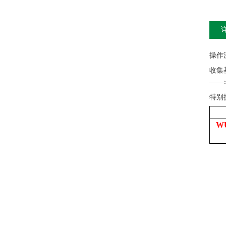
操作
收集
——
特别
W