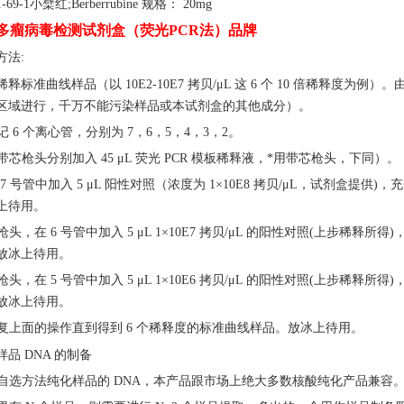
1-69-1小檗红;Berberrubine 规格： 20mg
多瘤病毒检测试剂盒（荧光PCR法）品牌
方法
:
稀释标准曲线样品（以
10E2-10E7 拷贝/μL 这 6 个 10 倍稀
区域进行，千万不能污染样品或本试剂盒的其他成分）。
标记 6 个离心管，分别为 7，6，5，4，3，2。
 用带芯枪头分别加入 45 μL 荧光 PCR 模板稀释液，*用带芯枪头，下同）。
在 7 号管中加入 5 μL 阳性对照（浓度为 1×10E8 拷贝/μL，试剂盒提供)，
上待用。
换枪头，在 6 号管中加入 5 μL 1×10E7 拷贝/μL 的阳性对照(上步稀释所得)
放冰上待用。
换枪头，在 5 号管中加入 5 μL 1×10E6 拷贝/μL 的阳性对照(上步稀释所得)
放冰上待用。
 重复上面的操作直到得到 6 个稀释度的标准曲线样品。放冰上待用。
样品
DNA 的制备
 用自选方法纯化样品的 DNA，本产品跟市场上绝大多数核酸纯化产品兼容