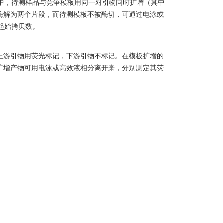
中，待测样品与竞争模板用同一对引物同时扩增（其中
被酶解为两个片段，而待测模板不被酶切，可通过电泳或
起始拷贝数。
上游引物用荧光标记，下游引物不标记。在模板扩增的
扩增产物可用电泳或高效液相分离开来，分别测定其荧