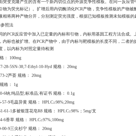
由突变克隆产生的含有一个新内切位点的外源竞争性模板。在同一反应管
引物为荧光标记）。扩增后用内切酶消化
PCR产物，竞争性模板的产物
液相将两种产物分开，分别测定荧光强度，根据已知模板推测未知模板的
内参照法
同的
PCR反应管中加入已定量的内标和引物，内标用基因工程方法合成。
，内标也被扩增。在PCR产物中，由于内标与靶模板的长度不同，二者的
度，以内标为对照定量待检测
格：
100mg
77-28-5SN-38;7-Ethyl-10-Hyd 规格： 20mg
5-73-2芦荟 规格： 20mg
规格：
1g
-40-6钠;纯品型;标准品;有证书 规格： 0.1g
75-57-9毛蕊异黄 规格： HPLC≥98%;20mg
961-61-1多被银莲花皂R8 规格： HPLC≥98%；5mg/支
-34-6香草 规格： HPLC≥97%;100mg
10-00-9三尖杉宁 规格： 20mg