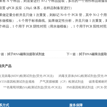
 如果有 N 个样品，则需要进行 N+2 个样品提取，多出的一个用作样品
设置
qPCR 反应（20μL 体系，在样品制备室进行）
如果做定量分析并且只做 1 次重复，则标记 N+9 个 PCR 管，其中 N+2 个
水做模板），6 个用于标准曲线。如果做定性分析，并且只做 1 次重复，则标记
2 个样品，1 个用于 PCR 阴性对照（用水做模板），1 个用于PCR 阳性对
一篇：
拭子RNA磁珠法提取试剂盒
下一篇：
拭子DNA磁珠法提
相关产品
克病毒(MDV)检测试剂盒(荧光-PCR法)
鸡毒支原体(MG)检测试剂盒(荧光-P
MV35S基因检测试剂盒规格
产气荚膜梭菌（CP）检测试剂盒
碳青霉烯耐药
**色葡萄球菌(SA)检测试剂盒(荧光-PCR法)
PMI基因检测试剂盒（PCR-
系方式
服务保障