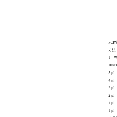
PC
方法
1：
10×P
5 μ
4 μ
2 μ
2 μ
1 μ
1 μ