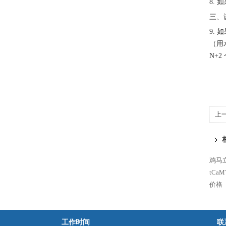
8.
三、
9. 
（用
N+
上
鸡马立
tCa
价格
工作时间
联