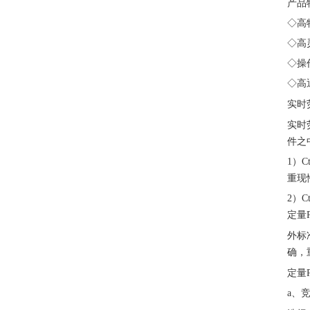
产品
◇高
◇高
◇操
◇高
实时
实时
件之
1）
重现
2）
定量
外标
确，
定量
a、