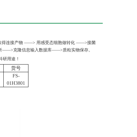
取得连接产物 ——> 用感受态细胞做转化 ——>接菌
分析——>克隆信息输入数据库——>质粒实物保存。
科研用途！
货号
FS-
01H3801