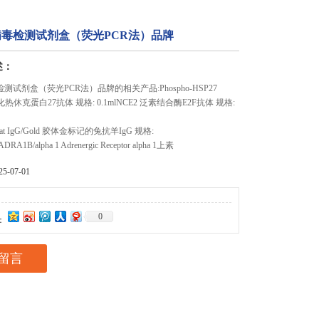
病毒检测试剂盒（荧光PCR法）品牌
述：
测试剂盒（荧光PCR法）品牌的相关产品:Phospho-HSP27
磷酸化热休克蛋白27抗体 规格: 0.1mlNCE2 泛素结合酶E2F抗体 规格:
i-Goat IgG/Gold 胶体金标记的兔抗羊IgG 规格:
DRA1B/alpha 1 Adrenergic Receptor alpha 1上素
-07-01
0
：
留言