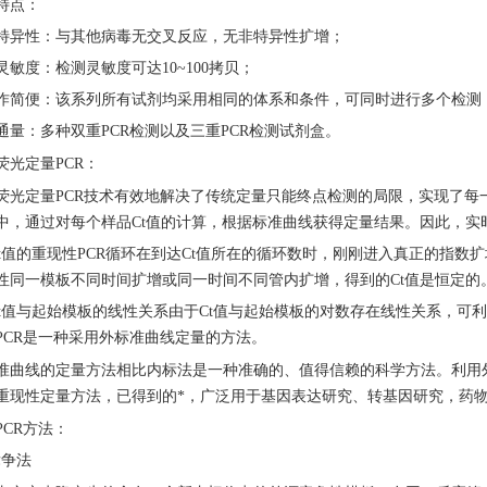
特点：
特异性：与其他病毒无交叉反应，无非特异性扩增；
灵敏度：检测灵敏度可达10~100拷贝；
作简便：该系列所有试剂均采用相同的体系和条件，可同时进行多个检测
通量：多种双重PCR检测以及三重PCR检测试剂盒。
荧光定量
PCR：
荧光定量
PCR技术有效地解决了传统定量只能终点检测的局限，实现了
中，通过对每个样品Ct值的计算，根据标准曲线获得定量结果。因此，实
Ct值的重现性PCR循环在到达Ct值所在的循环数时，刚刚进入真正的指数
性同一模板不同时间扩增或同一时间不同管内扩增，得到的Ct值是恒定的
Ct值与起始模板的线性关系由于Ct值与起始模板的对数存在线性关系，
PCR是一种采用外标准曲线定量的方法。
准曲线的定量方法相比内标法是一种准确的、值得信赖的科学方法。利用
重现性定量方法，已得到的*，广泛用于基因表达研究、转基因研究，药
PCR方法：
竞争法