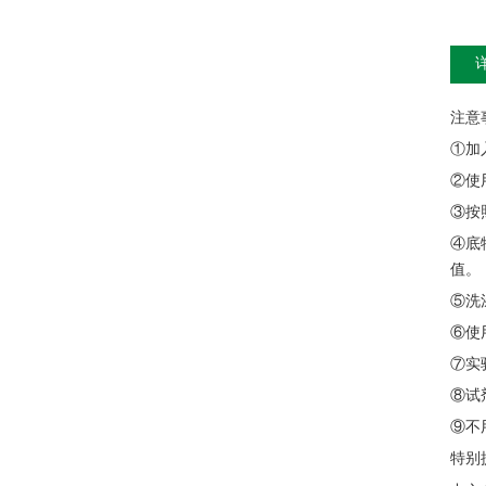
注意
①加
②使
③按
④底
值。
⑤洗
⑥使
⑦实
⑧试
⑨不
特别