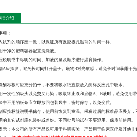
详细介绍
事项：
入试剂的顺序应一致，以保证所有反应板孔温育的时间一样。
用干净的塑料容器配置洗涤液。
照说明书中标明的时间、加液的量及顺序进行温育操作。
物A应挥发，避免长时间打开盖子。底物B对光敏感，避免长时间暴露于光
涤酶标板时应充分拍干，不要将吸水纸直接放入酶标反应孔中吸水。
用一次性的吸头以免交叉污染，吸取终止液和底物A、B液时，避免使用
验中不用的板条应立即放回包装袋中，密封保存，以免变质。
剂应按标签说明书储存，使用前恢复到室温。稀稀过后的标准品应丢弃，
用的其它试剂应包装好或盖好。不同批号的试剂不要混用。保质前使用。
提示：本公司的所有产品仅可用于科研实验，严禁用于临床医疗及其他非