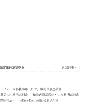
光定量PCR试剂盒
返回列表>>
CR法)
猫杯状病毒（FCV）检测试剂盒品牌
基因KPC检测试剂盒
植物内源基因tRNALeu检测试剂盒
荧光探针法）
pRice-Eactin基因检测试剂盒