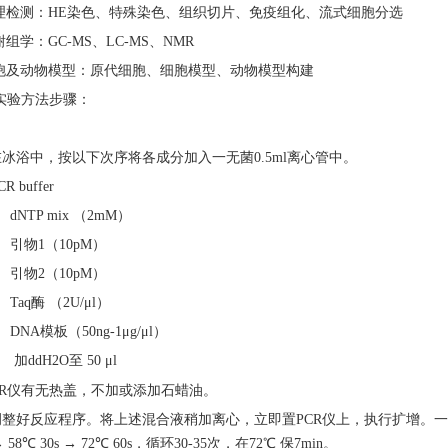
病理检测：HE染色、特殊染色、组织切片、免疫组化、流式细胞分选
谢组学：GC-MS、LC-MS、NMR
细胞及动物模型：原代细胞、细胞模型、动物模型构建
R实验方法步骤：
在冰浴中，按以下次序将各成分加入一无菌0.5ml离心管中。
CR buffer
l dNTP mix （2mM）
l 引物1（10pM）
l 引物2（10pM）
l Taq酶 （2U/μl）
l DNA模板（50ng-1μg/μl）
l 加ddH2O至 50 μl
CR仪有无热盖，不加或添加石蜡油。
调整好反应程序。将上述混合液稍加离心，立即置PCR仪上，执行扩增。一般：
 → 58℃ 30s → 72℃ 60s，循环30-35次，在72℃ 保7min。