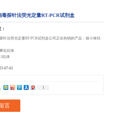
毒探针法荧光定量RT-PCR试剂盒
述：
探针法荧光定量RT-PCR试剂盒公司正在热销的产品：核小体结
烯化抗体
-3抗体
-07-02
1
：
留言