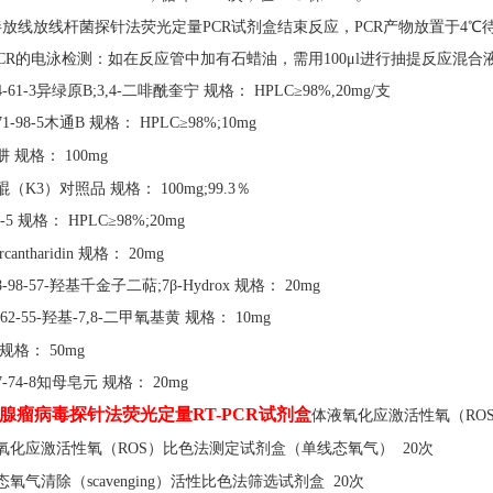
伴放线放线杆菌探针法荧光定量PCR试剂盒结束反应，PCR产物放置于4℃待
PCR的电泳检测：如在反应管中加有石蜡油，需用100μl进行抽提反应混合
34-61-3异绿原B;3,4-二啡酰奎宁 规格： HPLC≥98%,20mg/支
471-98-5木通B 规格： HPLC≥98%;10mg
肼
规格：
100mg
醌（
K3）对照品 规格： 100mg;99.3％
5-5 规格： HPLC≥98%;20mg
;rcantharidin 规格： 20mg
08-98-57-羟基千金子二萜;7β-Hydrox 规格： 20mg
0-62-55-羟基-7,8-二甲氧基黄 规格： 10mg
规格：
50mg
97-74-8知母皂元 规格： 20mg
腺瘤病毒探针法荧光定量
RT-PCR试剂盒
体液氧化应激活性氧（
RO
氧化应激活性氧（
ROS）比色法测定试剂盒（单线态氧气） 20次
态氧气清除（
scavenging）活性比色法筛选试剂盒 20次