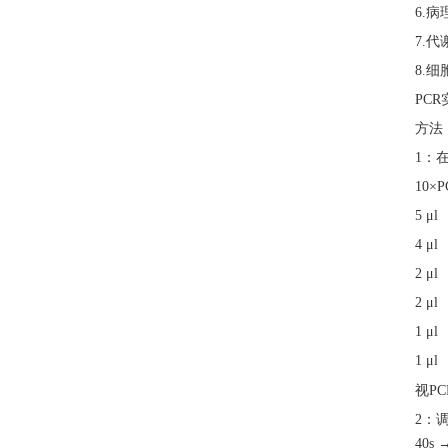
6.
7.代
8.
PC
方法
1：
10×P
5 μ
4 μ
2 μ
2 μ
1 μ
1 μ
视
P
2：
40s