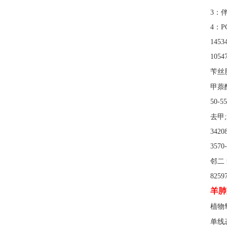
3：
4：
145
105
苄丝
甲萘
50-5
去甲
342
357
邻二
825
羊肺
植物
单线