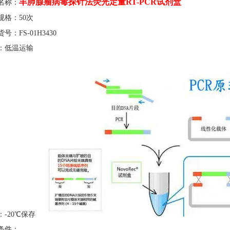
羊肺腺瘤病毒探针法荧光定量
RT-PCR试剂盒
名称：
规格：
50次
货号：
FS-01H3430
：低温运输
：
-20℃保存
条件：