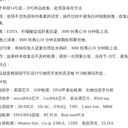
于科研
14℃或－20℃样品收集、处理及保存方法
 血清：使用不含热原和内毒素的试管，操作过程中避免任何细胞刺激，收集血液
离。
 血浆：EDTA、柠檬酸盐或肝素抗凝。3000 转离心30 分钟取上清。
 细胞上清液：3000 转离心10 分钟去除颗粒和聚合物。
 组织匀浆：将组织加入适量生理盐水捣碎。3000 转离心10 分钟取上清。
 保存：如果样本收集后不及时检测，请按一次用量分装，冻存于-20℃，
特点：
品就是根据保守区设计引物而开发的高灵敏
PCR检测试剂盒 。
外包
:
基因组学：基因芯片、SNP检测、DNA甲基化检测、生物信息学分析
录组学：microRNA芯片、LncRNA芯片、表达谱芯片、RNA-seq
白质组学：2D-DIGE、SILAC、iTRAQ、TMT、Label-free、MRM
因检测：DNA/RNA提取、RT-PCR、Real-timePCR
白质检测：Western blot、Co-ip EMSA、CHIP、免疫荧光、ELISA