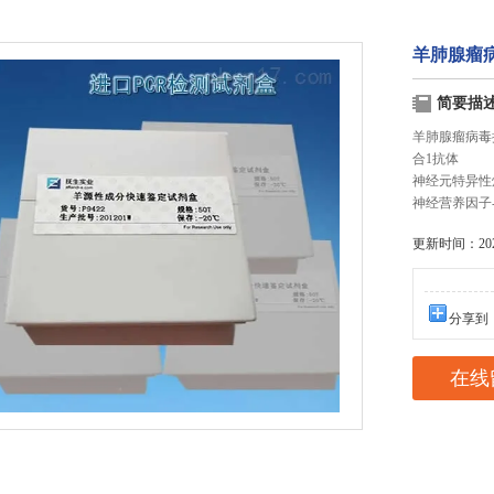
羊肺腺瘤病
简要描
羊肺腺瘤病毒
合1抗体
神经元特异性
神经营养因子
更新时间：2025
分享到
在线