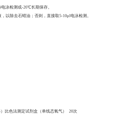
电泳检测或-20℃长期保存。
液，以除去石蜡油；否则，直接取5-10μl电泳检测。
S）比色法测定试剂盒（单线态氧气） 20次