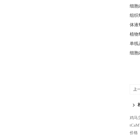
细胞
组织
体液
植物
单线
细胞
上
法)
鸡马立
tCa
价格