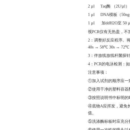
2 μl Taq酶 （2U/μl）
1 μl DNA模板（50ng-
1 μl 加ddH2O至 50 μ
视
PCR仪有无热盖，
2：调整好反应程序。将
40s → 58℃ 30s → 7
3：伴放线放线杆菌探针
4：PCR的电泳检测：
注意事项：
①加入试剂的顺序应一
②使用干净的塑料容器
③按照说明书中标明的
④底物A应挥发，避免
值。
⑤洗涤酶标板时应充分
⑥使用一次性的吸头以