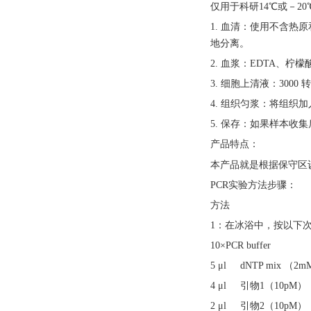
仅用于科研
14℃或－2
1. 血清：使用不含热
地分离。
2. 血浆：EDTA、柠
3. 细胞上清液：3000
4. 组织匀浆：将组织加
5. 保存：如果样本收
产品特点：
本产品就是根据保守区
PCR实验方法步骤：
方法
1：在冰浴中，按以下次
10×PCR buffer
5 μl dNTP mix （2
4 μl 引物1（10pM）
2 μl 引物2（10pM）