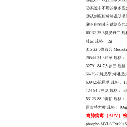
⑦实验中不用的板条应
⑧试剂应按标签说明书
⑨不用的其它试剂应包
60132-35-6臭灵丹二 规
桂皮
规格：
2g
315-22-0野百合;Mocrot
26544-34-3芹菜 规格： 
32791-84-7人参三 规格：
56-75-7;纯品型;标准品
639426鼠尾草 规格： HP
124-94-7曲龙 规格： 50
53123-88-9雷帕 规格： 
唐古特大黄
规格：
0.6g
禽肺病毒（
APV）检
phospho-MYL6(Tyr2