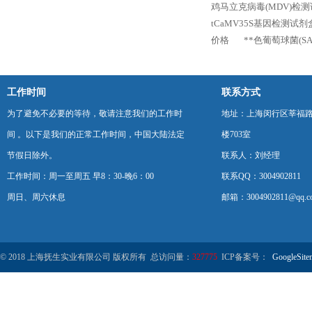
鸡马立克病毒(MDV)检测试
tCaMV35S基因检测试
价格
**色葡萄球菌(SA
工作时间
联系方式
为了避免不必要的等待，敬请注意我们的工作时
地址：上海闵行区莘福路
间 。以下是我们的正常工作时间，中国大陆法定
楼703室
节假日除外。
联系人：刘经理
工作时间：周一至周五 早8：30-晚6：00
联系QQ：3004902811
周日、周六休息
邮箱：3004902811@qq.c
© 2018 上海抚生实业有限公司 版权所有 总访问量：
327775
ICP备案号：
GoogleSite