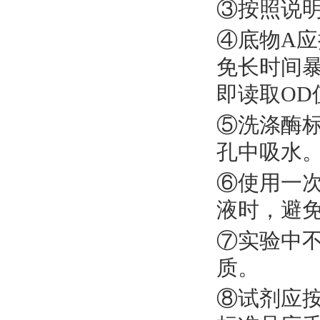
③按照说
④底物A
免长时间
即读取OD
⑤洗涤酶
孔中吸水
⑥使用一
液时，避
⑦实验中
质。
⑧试剂应