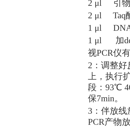
2 μl 引
2 μl Taq
1 μl DN
1 μl 加dd
视
PCR仪
2：调整好
上，执行扩
段：93℃ 4
保7min。
3：伴放线
PCR产物