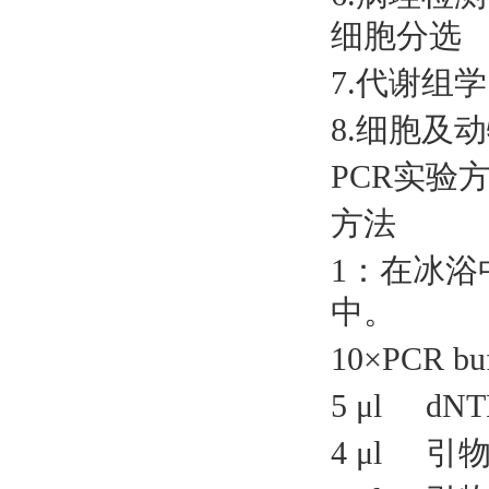
细胞分选
7.代谢组学
8.细胞及
PCR实验
方法
1：在冰浴
中。
10×PCR buf
5 μl dN
4 μl 引