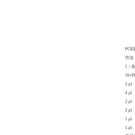
PC
方法
1：
10×P
5 μ
4 μ
2 μ
2 μ
1 μ
1 μ