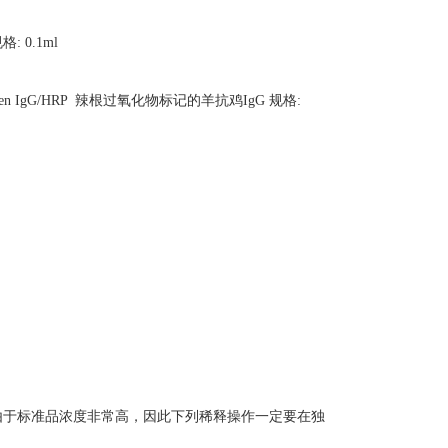
: 0.1ml
Chicken IgG/HRP 辣根过氧化物标记的羊抗鸡IgG 规格:
释度为例）。由于标准品浓度非常高，因此下列稀释操作一定要在独