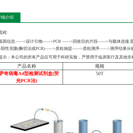
详细介绍
流程
:
基因信息
——>设计引物——>PCR ——>回收目的片段——>与载体连接,
>阳性克隆(酶切法或PCR)——>质粒抽提——>质粒测序——>测序结果
提示：本公司的所有产品仅可用于科研实验，严禁用于临床医疗及其他非
产品名称
规格
萨奇病毒A4型检测试剂盒(荧
50T
光PCR法)