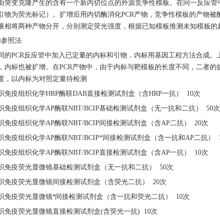
由突变克隆产生的含有一个新内切位点的外源竞争性模板。在同一反应管
引物为荧光标记）。扩增后用内切酶消化
PCR产物，竞争性模板的产物
液相将两种产物分开，分别测定荧光强度，根据已知模板推测未知模板的
内参照法
同的
PCR反应管中加入已定量的内标和引物，内标用基因工程方法合成。
，内标也被扩增。在PCR产物中，由于内标与靶模板的长度不同，二者的
度，以内标为对照定量待检测
织免疫组织化学
HRP酶联DAB直接检测试剂盒（含HRP一抗） 10次
织免疫组织化学
AP酶联NBT/BCIP基础检测试剂盒（无一抗和二抗） 50次
织免疫组织化学
AP酶联NBT/BCIP间接检测试剂盒（含AP二抗） 20次
织免疫组织化学
AP酶联NBT/BCIP*间接检测试剂盒（含一抗和AP二抗） 
织免疫组织化学
AP酶联NBT/BCIP直接检测试剂盒（含AP一抗） 10次
织免疫荧光显微镜基础检测试剂盒（无一抗和二抗）
50次
织免疫荧光显微镜间接检测试剂盒（含荧光二抗）
20次
织免疫荧光显微镜*间接检测试剂盒（含一抗和荧光二抗）
10次
织免疫荧光显微镜直接检测试剂盒
(含荧光一抗) 10次