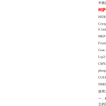
半胱
柯萨
HID
Cry
0.1ml
MKP
Friz
Goat
Lrp2
CMY
pho
CUE
NMD
使用
一、
立的