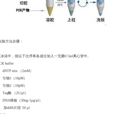
R实验方法步骤：
在冰浴中，按以下次序将各成分加入一无菌0.5ml离心管中。
CR buffer
l dNTP mix （2mM）
l 引物1（10pM）
l 引物2（10pM）
l Taq酶 （2U/μl）
l DNA模板（50ng-1μg/μl）
l 加ddH2O至 50 μl