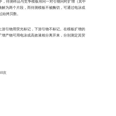
中，待测样品与竞争模板用同一对引物同时扩增（其中
被酶解为两个片段，而待测模板不被酶切，可通过电泳或
起始拷贝数。
上游引物用荧光标记，下游引物不标记。在模板扩增的
扩增产物可用电泳或高效液相分离开来，分别测定其荧
10次