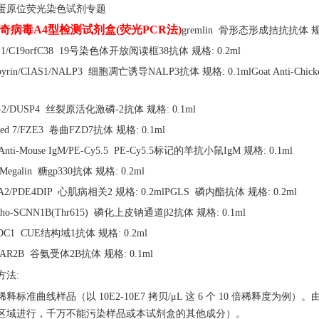
蛋原位荧光染色试剂专题
奇病毒
A4型检测试剂盒(荧光PCR法)
gremlin 骨形态形成拮抗抗体 规格
E1/C19orfC38 19号染色体开放阅读框38抗体 规格: 0.2ml
opyrin/CIAS1/NALP3 细胞凋亡诱导NALP3抗体 规格: 0.1mlGoat Anti-
-2/DUSP4 丝裂原活化激磷-2抗体 规格: 0.1ml
zled 7/FZE3 卷曲FZD7抗体 规格: 0.1ml
 Anti-Mouse IgM/PE-Cy5.5 PE-Cy5.5标记的羊抗小鼠IgM 规格: 0.1ml
/Megalin 糖gp330抗体 规格: 0.2ml
A2/PDE4DIP 心肌病相关2 规格: 0.2mlPGLS 磷内酯抗体 规格: 0.2ml
spho-SCNN1B(Thr615) 磷化上皮钠通道β2抗体 规格: 0.1ml
DC1 CUE结构域1抗体 规格: 0.2ml
AR2B 谷氨受体2B抗体 规格: 0.1ml
方法
:
稀释标准曲线样品（以
10E2-10E7 拷贝/μL 这 6 个 10 倍稀
区域进行，千万不能污染样品或本试剂盒的其他成分）。