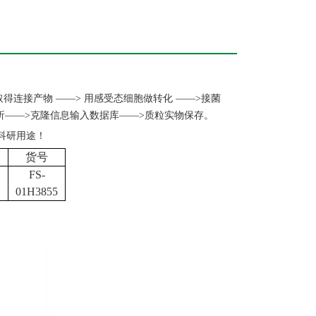
取得连接产物 ——> 用感受态细胞做转化 ——>接菌
分析——>克隆信息输入数据库——>质粒实物保存。
科研用途！
货号
FS-
01H3855