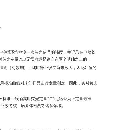
；
每一轮循环均检测一次荧光信号的强度，并记录在电脑软
时荧光定量PCR无需内标是建立在两个基础之上的：
扩增期（对数期），此时微小误差尚未放大，因此Ct值的
。
可利用标准曲线对未知样品进行定量测定，因此，实时荧光
外标准曲线的实时荧光定量
PCR是迄今为止定量最准
物疗效考核、病原体检测等诸多领域。