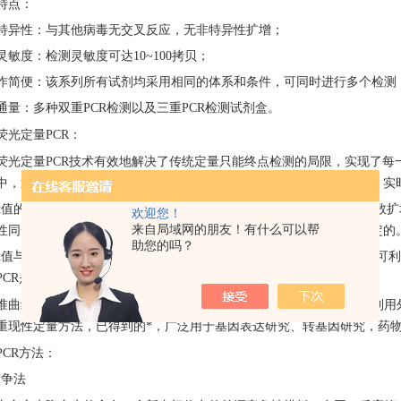
特点：
特异性：与其他病毒无交叉反应，无非特异性扩增；
灵敏度：检测灵敏度可达10~100拷贝；
作简便：该系列所有试剂均采用相同的体系和条件，可同时进行多个检测
通量：多种双重PCR检测以及三重PCR检测试剂盒。
荧光定量
PCR：
荧光定量
PCR技术有效地解决了传统定量只能终点检测的局限，实现了
中，通过对每个样品Ct值的计算，根据标准曲线获得定量结果。因此，实
Ct值的重现性PCR循环在到达Ct值所在的循环数时，刚刚进入真正的指数
欢迎您！
来自局域网的朋友！有什么可以帮
性同一模板不同时间扩增或同一时间不同管内扩增，得到的Ct值是恒定的
助您的吗？
Ct值与起始模板的线性关系由于Ct值与起始模板的对数存在线性关系，
PCR是一种采用外标准曲线定量的方法。
准曲线的定量方法相比内标法是一种准确的、值得信赖的科学方法。利用
重现性定量方法，已得到的*，广泛用于基因表达研究、转基因研究，药
PCR方法：
竞争法