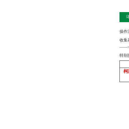
操作
收集
——
特别
柯