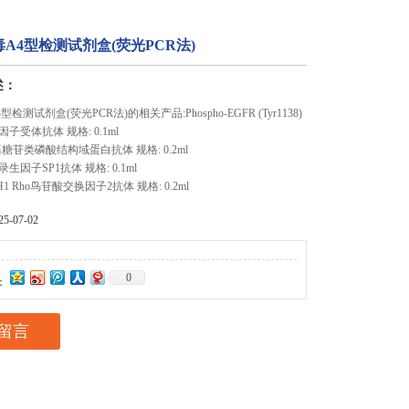
A4型检测试剂盒(荧光PCR法)
述：
检测试剂盒(荧光PCR法)的相关产品:Phospho-EGFR (Tyr1138)
子受体抗体 规格: 0.1ml
基糖苷类磷酸结构域蛋白抗体 规格: 0.2ml
 转录生因子SP1抗体 规格: 0.1ml
F H1 Rho鸟苷酸交换因子2抗体 规格: 0.2ml
-07-02
0
：
留言