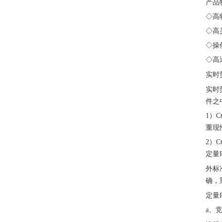
产品
◇高
◇高
◇操
◇高
实时
实时
件之
1）
重现
2）
定量
外标
确，
定量
a、