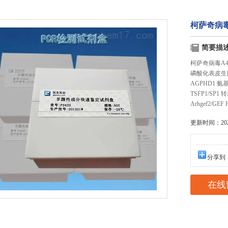
柯萨奇病毒
简要描
柯萨奇病毒A4型
磷酸化表皮生因
AGPHD1 氨
TSFP1/SP1
Arhgef2/GE
更新时间：2025
分享到
在线