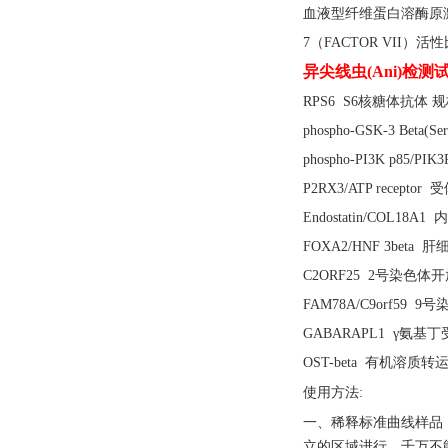
血液型纤维蛋白溶酶原
7（FACTOR VII）
异尖线虫
(Ani)检测
RPS6 S6核糖体抗体 规格:
phospho-GSK-3 Beta
phospho-PI3K p85
P2RX3/ATP receptor
Endostatin/COL1
FOXA2/HNF 3beta 
C2ORF25 2号染色体开放
FAM78A/C9orf59 
GABARAPL1 γ氨基丁
OST-beta 有机溶质转运
使用方法
:
一、稀释标准曲线样品
立的区域进行，千万不