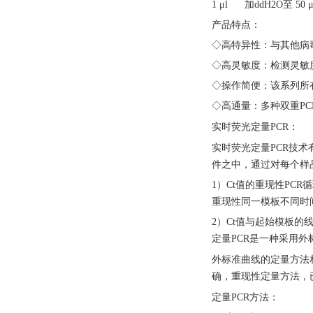
1 μl 加ddH2O至 50 μ
产品特点：
◇高特异性：与其他病
◇高灵敏度：检测灵敏度
◇操作简便：该系列所
◇高通量：多种双重PC
实时荧光定量
PCR：
实时荧光定量
PCR技
件之中，通过对每个样
1）Ct值的重现性PC
重现性同一模板不同时
2）Ct值与起始模板
定量PCR是一种采用
外标准曲线的定量方法
确，重现性定量方法，
定量
PCR方法：