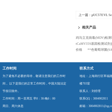
上一篇：
pUC57EVL S
相关产品
鸡马立克病毒(MDV)检测试
tCaMV35S基因检测试
价格
**色葡萄球菌(SA
工作时间
联系方式
为了避免不必要的等待，敬请注意我们的工作时
地址：上海闵行区莘福路
间 。以下是我们的正常工作时间，中国大陆法定
楼703室
节假日除外。
联系人：刘经理
工作时间：周一至周五 早8：30-晚6：00
联系QQ：3004902811
周日、周六休息
邮箱：3004902811@qq.c