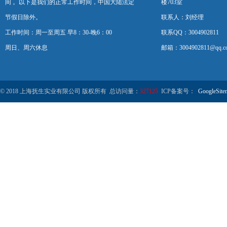
间 。以下是我们的正常工作时间，中国大陆法定
楼703室
节假日除外。
联系人：刘经理
工作时间：周一至周五 早8：30-晚6：00
联系QQ：3004902811
周日、周六休息
邮箱：3004902811@qq.c
© 2018 上海抚生实业有限公司 版权所有 总访问量：
327125
ICP备案号：
GoogleSite