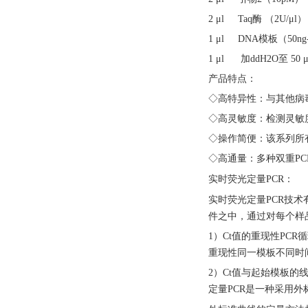
2 μl Taq酶 （2U/μl）
1 μl DNA模板（50ng-
1 μl 加ddH2O至 50 μ
产品特点：
◇高特异性：与其他病
◇高灵敏度：检测灵敏度
◇操作简便：该系列所
◇高通量：多种双重PC
实时荧光定量
PCR：
实时荧光定量
PCR技
件之中，通过对每个样
1）Ct值的重现性PC
重现性同一模板不同时
2）Ct值与起始模板
定量PCR是一种采用