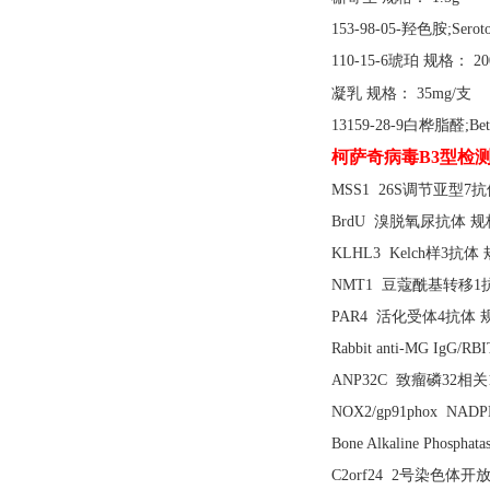
153-98-05-羟色胺;Serot
110-15-6琥珀 规格： 20
凝乳
规格：
35mg/支
13159-28-9白桦脂醛;Betu
柯萨奇病毒
B3型检
MSS1 26S调节亚型7抗体
BrdU 溴脱氧尿抗体 规格:
KLHL3 Kelch样3抗体 规
NMT1 豆蔻酰基转移1抗体
PAR4 活化受体4抗体 规格
Rabbit anti-MG Ig
ANP32C 致瘤磷32相关1
NOX2/gp91phox NAD
Bone Alkaline Phosp
C2orf24 2号染色体开放阅