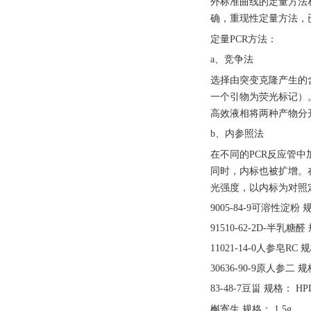
外标准曲线的定量方法
确，重现性定量方法，
定量
PCR方法：
a、竞争法
选择由突变克隆产生的
一个引物为荧光标记）
高效液相将两种产物分
b、内参照法
在不同的
PCR反应管
同时，内标也被扩增。
光强度，以内标为对照
9005-84-9可溶性淀粉 
91510-62-2D-半乳糖醛
11021-14-0人参皂RC 
30636-90-9原人参二 规格
83-48-7豆甾 规格： HPL
槲寄生
规格：
1.5g