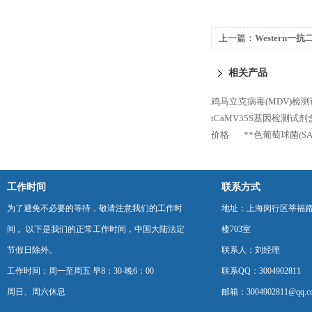
上一篇：
Western一
相关产品
鸡马立克病毒(MDV)检测试
tCaMV35S基因检测试
价格
**色葡萄球菌(SA
工作时间
联系方式
为了避免不必要的等待，敬请注意我们的工作时
地址：上海闵行区莘福路
间 。以下是我们的正常工作时间，中国大陆法定
楼703室
节假日除外。
联系人：刘经理
工作时间：周一至周五 早8：30-晚6：00
联系QQ：3004902811
周日、周六休息
邮箱：3004902811@qq.c