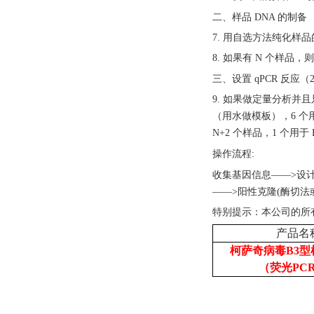
二、样品
DNA 的制备
7. 用自选方法纯化样
8. 如果有 N 个样
三、设置
qPCR 反应
9. 如果做定量分析并且只
（用水做模板），6 个用
N+2 个样品，1 个用
操作流程
:
收集基因信息
——>设
——>阳性克隆(酶切法
特别提示：本公司的所
产品名
柯萨奇病毒B3型
（荧光PC