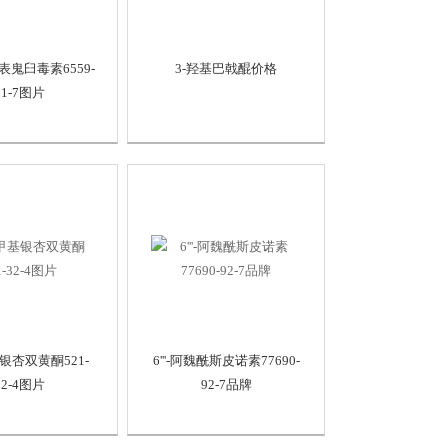
基表鬼臼毒素6559-
3-羟基巴戟醌价格
91-7图片
银杏双黄酮521-
6'''-阿魏酰斯皮诺素77690-
32-4图片
92-7品牌