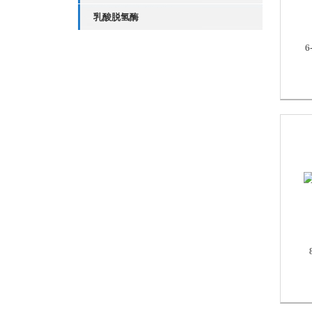
乳酸脱氢酶
6