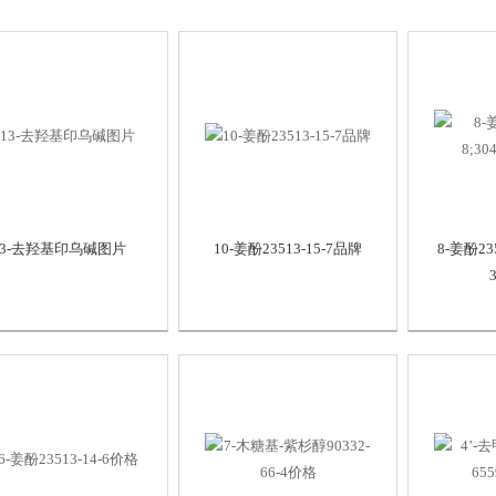
13-去羟基印乌碱图片
10-姜酚23513-15-7品牌
8-姜酚235