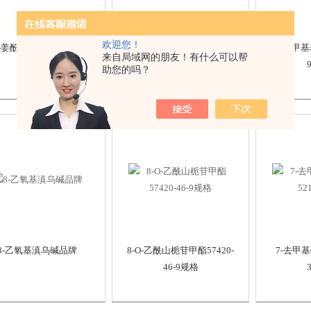
欢迎您！
-姜酚23513-14-6价格
7-木糖基-紫杉醇90332-66-
4’-去甲
来自局域网的朋友！有什么可以帮
4价格
助您的吗？
8-乙氧基滇乌碱品牌
8-O-乙酰山栀苷甲酯57420-
7-去甲基
46-9规格