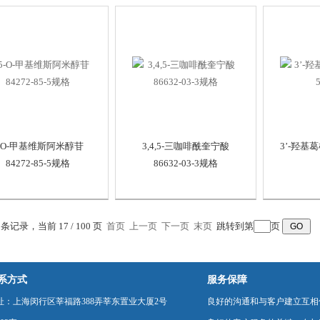
-O-甲基维斯阿米醇苷
3,4,5-三咖啡酰奎宁酸
3’-羟基葛根
84272-85-5规格
86632-03-3规格
9 条记录，当前 17 / 100 页
首页
上一页
下一页
末页
跳转到第
页
系方式
服务保障
址：上海闵行区莘福路388弄莘东置业大厦2号
良好的沟通和与客户建立互相