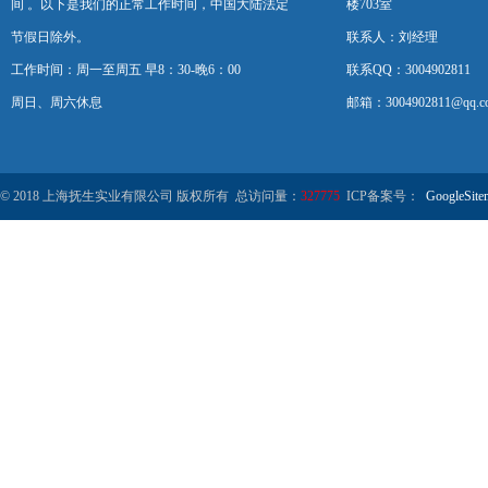
间 。以下是我们的正常工作时间，中国大陆法定
楼703室
节假日除外。
联系人：刘经理
工作时间：周一至周五 早8：30-晚6：00
联系QQ：3004902811
周日、周六休息
邮箱：3004902811@qq.c
© 2018 上海抚生实业有限公司 版权所有 总访问量：
327775
ICP备案号：
GoogleSite