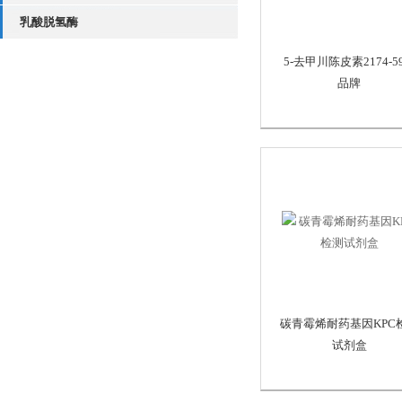
乳酸脱氢酶
5-去甲川陈皮素2174-59
品牌
碳青霉烯耐药基因KPC
试剂盒